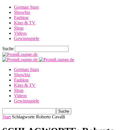
German Stars
Showbiz
Fashion
Kino & TV
Shop
Videos
Gewinnspiele
Suche
German Stars
Showbiz
Fashion
Kino & TV
Shop
Videos
Gewinnspiele
Start
Schlagworte
Roberto Cavalli