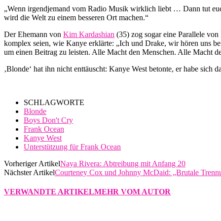
„Wenn irgendjemand vom Radio Musik wirklich liebt … Dann tut euc
wird die Welt zu einem besseren Ort machen.“
Der Ehemann von
Kim Kardashian
(35) zog sogar eine Parallele von
komplex seien, wie Kanye erklärte: „Ich und Drake, wir hören uns be
um einen Beitrag zu leisten. Alle Macht den Menschen. Alle Macht de
‚Blonde‘ hat ihn nicht enttäuscht: Kanye West betonte, er habe sic
SCHLAGWORTE
Blonde
Boys Don't Cry
Frank Ocean
Kanye West
Unterstützung für Frank Ocean
Vorheriger Artikel
Naya Rivera: Abtreibung mit Anfang 20
Nächster Artikel
Courteney Cox und Johnny McDaid: „Brutale Trenn
VERWANDTE ARTIKEL
MEHR VOM AUTOR