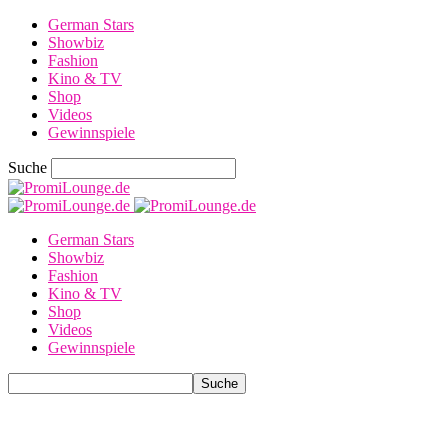
German Stars
Showbiz
Fashion
Kino & TV
Shop
Videos
Gewinnspiele
Suche
German Stars
Showbiz
Fashion
Kino & TV
Shop
Videos
Gewinnspiele