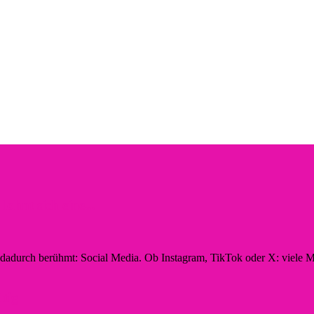
hnt sich eine...
n dadurch berühmt: Social Media. Ob Instagram, TikTok oder X: viele M
ltig