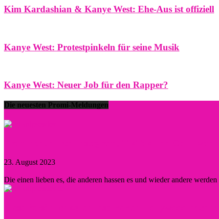
Kim Kardashian & Kanye West: Ehe-Aus ist offiziell
Kanye West: Protestpinkeln für seine Musik
Kanye West: Neuer Job für den Rapper?
Die neuesten Promi-Meldungen
Prominent durch Instagram, TikTok und Co. – wann lo
23. August 2023
0
Die einen lieben es, die anderen hassen es und wieder andere werde
Diese Persönlichkeiten inspirierten Hollywood nachha