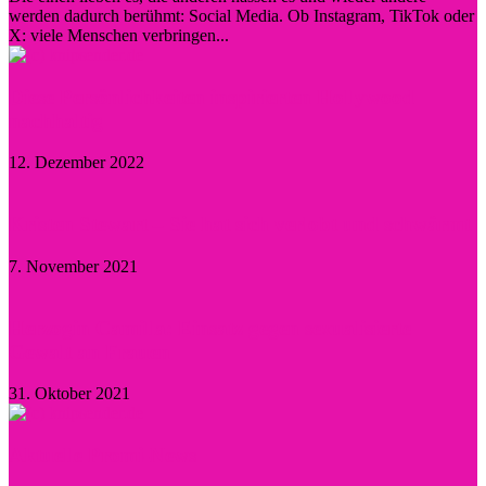
werden dadurch berühmt: Social Media. Ob Instagram, TikTok oder
X: viele Menschen verbringen...
Diese Persönlichkeiten inspirierten Hollywood
nachhaltig
12. Dezember 2022
Kristen Stewart – Sie hat sich verlobt und schwärmt
7. November 2021
Herzogin Camilla: Einsatz gegen sexualisierte
Gewalt an Frauen
31. Oktober 2021
Aktuelle Promi-News