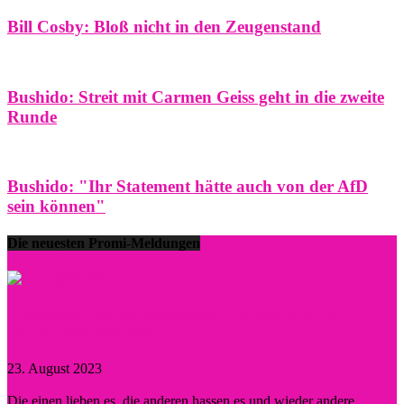
Bill Cosby: Bloß nicht in den Zeugenstand
Bushido: Streit mit Carmen Geiss geht in die zweite
Runde
Bushido: "Ihr Statement hätte auch von der AfD
sein können"
Die neuesten Promi-Meldungen
Prominent durch Instagram, TikTok und Co. –
wann lohnt sich eine...
23. August 2023
0
Die einen lieben es, die anderen hassen es und wieder andere