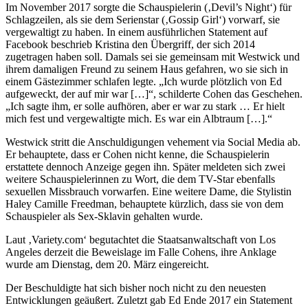
Im November 2017 sorgte die Schauspielerin (‚Devil’s Night‘) für
Schlagzeilen, als sie dem Serienstar (‚Gossip Girl‘) vorwarf, sie
vergewaltigt zu haben. In einem ausführlichen Statement auf
Facebook beschrieb Kristina den Übergriff, der sich 2014
zugetragen haben soll. Damals sei sie gemeinsam mit Westwick und
ihrem damaligen Freund zu seinem Haus gefahren, wo sie sich in
einem Gästezimmer schlafen legte. „Ich wurde plötzlich von Ed
aufgeweckt, der auf mir war […]“, schilderte Cohen das Geschehen.
„Ich sagte ihm, er solle aufhören, aber er war zu stark … Er hielt
mich fest und vergewaltigte mich. Es war ein Albtraum […].“
Westwick stritt die Anschuldigungen vehement via Social Media ab.
Er behauptete, dass er Cohen nicht kenne, die Schauspielerin
erstattete dennoch Anzeige gegen ihn. Später meldeten sich zwei
weitere Schauspielerinnen zu Wort, die dem TV-Star ebenfalls
sexuellen Missbrauch vorwarfen. Eine weitere Dame, die Stylistin
Haley Camille Freedman, behauptete kürzlich, dass sie von dem
Schauspieler als Sex-Sklavin gehalten wurde.
Laut ‚Variety.com‘ begutachtet die Staatsanwaltschaft von Los
Angeles derzeit die Beweislage im Falle Cohens, ihre Anklage
wurde am Dienstag, dem 20. März eingereicht.
Der Beschuldigte hat sich bisher noch nicht zu den neuesten
Entwicklungen geäußert. Zuletzt gab Ed Ende 2017 ein Statement