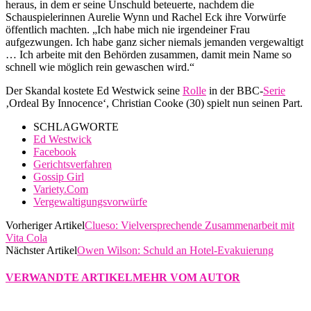
heraus, in dem er seine Unschuld beteuerte, nachdem die
Schauspielerinnen Aurelie Wynn und Rachel Eck ihre Vorwürfe
öffentlich machten. „Ich habe mich nie irgendeiner Frau
aufgezwungen. Ich habe ganz sicher niemals jemanden vergewaltigt
… Ich arbeite mit den Behörden zusammen, damit mein Name so
schnell wie möglich rein gewaschen wird.“
Der Skandal kostete Ed Westwick seine
Rolle
in der BBC-
Serie
‚Ordeal By Innocence‘, Christian Cooke (30) spielt nun seinen Part.
SCHLAGWORTE
Ed Westwick
Facebook
Gerichtsverfahren
Gossip Girl
Variety.Com
Vergewaltigungsvorwürfe
Vorheriger Artikel
Clueso: Vielversprechende Zusammenarbeit mit
Vita Cola
Nächster Artikel
Owen Wilson: Schuld an Hotel-Evakuierung
VERWANDTE ARTIKEL
MEHR VOM AUTOR