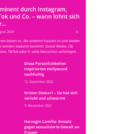
minent durch Instagram,
Tok und Co. – wann lohnt sich
...
gust 2023
0
nen lieben es, die anderen hassen es und wieder
e werden dadurch berühmt: Social Media. Ob
ram, TikTok oder X: viele Menschen verbringen...
Diese Persönlichkeiten
inspirierten Hollywood
nachhaltig
12. Dezember 2022
Kristen Stewart – Sie hat sich
verlobt und schwärmt
7. November 2021
Herzogin Camilla: Einsatz
gegen sexualisierte Gewalt an
Frauen