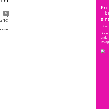
 vom
Pro
Tik
0
eine
a (10)
23. Au
s eine
Die ei
ander
Instag