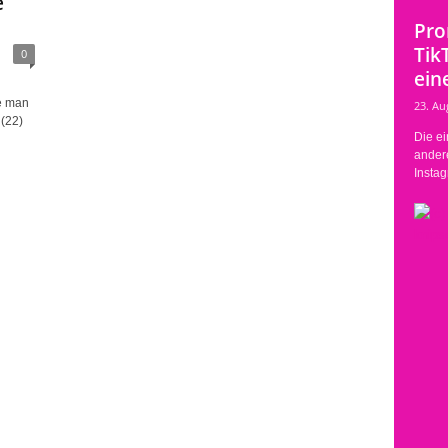
e
Pro
Tik
0
eine
te man
23. Au
(22)
Die ei
ander
Instag