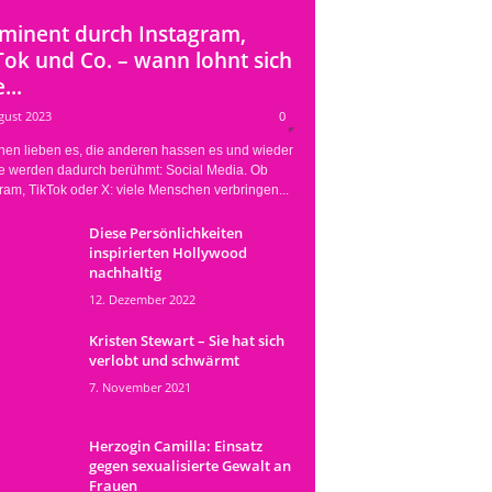
minent durch Instagram,
Tok und Co. – wann lohnt sich
...
gust 2023
0
nen lieben es, die anderen hassen es und wieder
e werden dadurch berühmt: Social Media. Ob
ram, TikTok oder X: viele Menschen verbringen...
Diese Persönlichkeiten
inspirierten Hollywood
nachhaltig
12. Dezember 2022
Kristen Stewart – Sie hat sich
verlobt und schwärmt
7. November 2021
Herzogin Camilla: Einsatz
gegen sexualisierte Gewalt an
Frauen