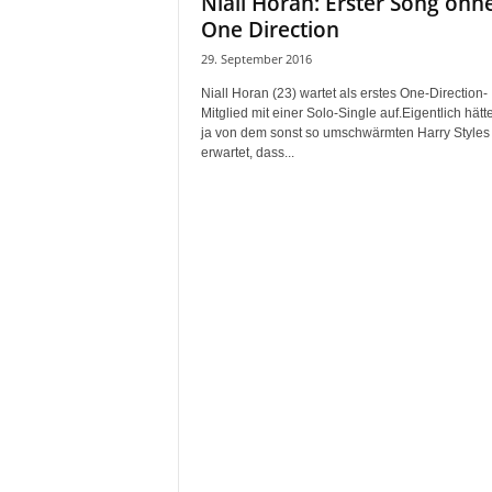
Niall Horan: Erster Song ohn
One Direction
29. September 2016
Niall Horan (23) wartet als erstes One-Direction-
Mitglied mit einer Solo-Single auf.Eigentlich hät
ja von dem sonst so umschwärmten Harry Styles 
erwartet, dass...