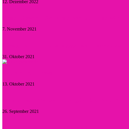
12. Dezember 2022
Kristen Stewart – Sie hat sich verlobt und schwärmt
7. November 2021
Herzogin Camilla: Einsatz gegen sexualisierte Gewal
31. Oktober 2021
Aktuelle Promi-News
13. Oktober 2021
Willie Garson: Trauer um den „Stanford Blatch“
26. September 2021
Britney Spears: Sie hat „Ja“ gesagt!