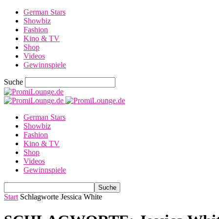
German Stars
Showbiz
Fashion
Kino & TV
Shop
Videos
Gewinnspiele
Suche
German Stars
Showbiz
Fashion
Kino & TV
Shop
Videos
Gewinnspiele
Start
Schlagworte
Jessica White