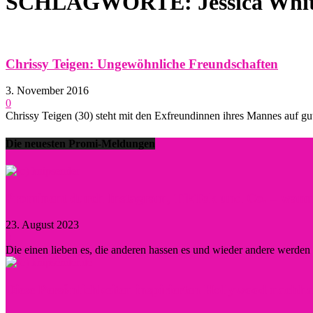
SCHLAGWORTE: Jessica Whi
Chrissy Teigen: Ungewöhnliche Freundschaften
3. November 2016
0
Chrissy Teigen (30) steht mit den Exfreundinnen ihres Mannes auf gu
Die neuesten Promi-Meldungen
Prominent durch Instagram, TikTok und Co. – wann lo
23. August 2023
0
Die einen lieben es, die anderen hassen es und wieder andere werde
Diese Persönlichkeiten inspirierten Hollywood nachha