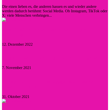
0
Die einen lieben es, die anderen hassen es und wieder andere
werden dadurch berühmt: Social Media. Ob Instagram, TikTok oder
X: viele Menschen verbringen...
Diese Persönlichkeiten inspirierten Hollywood
nachhaltig
12. Dezember 2022
Kristen Stewart – Sie hat sich verlobt und schwärmt
7. November 2021
Herzogin Camilla: Einsatz gegen sexualisierte
Gewalt an Frauen
31. Oktober 2021