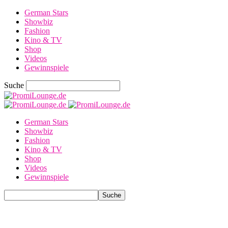
German Stars
Showbiz
Fashion
Kino & TV
Shop
Videos
Gewinnspiele
Suche
German Stars
Showbiz
Fashion
Kino & TV
Shop
Videos
Gewinnspiele