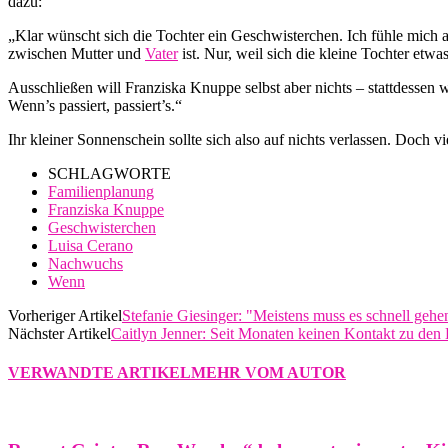
dazu:
„Klar wünscht sich die Tochter ein Geschwisterchen. Ich fühle mich a
zwischen Mutter und
Vater
ist. Nur, weil sich die kleine Tochter etw
Ausschließen will Franziska Knuppe selbst aber nichts – stattdessen w
Wenn’s passiert, passiert’s.“
Ihr kleiner Sonnenschein sollte sich also auf nichts verlassen. Doch 
SCHLAGWORTE
Familienplanung
Franziska Knuppe
Geschwisterchen
Luisa Cerano
Nachwuchs
Wenn
Vorheriger Artikel
Stefanie Giesinger: "Meistens muss es schnell gehe
Nächster Artikel
Caitlyn Jenner: Seit Monaten keinen Kontakt zu den
VERWANDTE ARTIKEL
MEHR VOM AUTOR