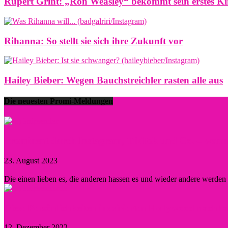
Rupert Grint: „Ron Weasley“ bekommt sein erstes Ki
Rihanna: So stellt sie sich ihre Zukunft vor
Hailey Bieber: Wegen Bauchstreichler rasten alle aus
Die neuesten Promi-Meldungen
Prominent durch Instagram, TikTok und Co. – wann lo
23. August 2023
0
Die einen lieben es, die anderen hassen es und wieder andere werde
Diese Persönlichkeiten inspirierten Hollywood nachha
12. Dezember 2022