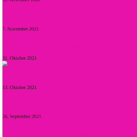
Kristen Stewart – Sie hat sich verlobt und schwärmt
7. November 2021
Herzogin Camilla: Einsatz gegen sexualisierte Gewal
31. Oktober 2021
Aktuelle Promi-News
13. Oktober 2021
Willie Garson: Trauer um den „Stanford Blatch“
26. September 2021
Britney Spears: Sie hat „Ja“ gesagt!