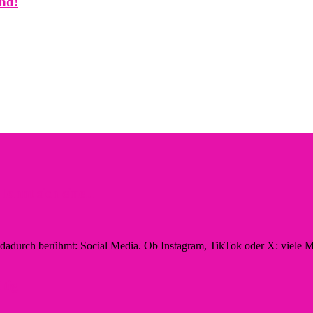
nd!
hnt sich eine...
n dadurch berühmt: Social Media. Ob Instagram, TikTok oder X: viele M
ltig