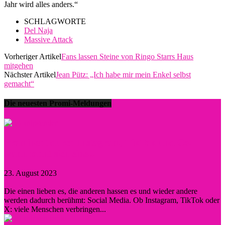
Jahr wird alles anders.“
SCHLAGWORTE
Del Naja
Massive Attack
Vorheriger Artikel
Fans lassen Steine von Ringo Starrs Haus
mitgehen
Nächster Artikel
Jean Pütz: „Ich habe mir mein Enkel selbst
gemacht“
Die neuesten Promi-Meldungen
Prominent durch Instagram, TikTok und Co. –
wann lohnt sich eine...
23. August 2023
0
Die einen lieben es, die anderen hassen es und wieder andere
werden dadurch berühmt: Social Media. Ob Instagram, TikTok oder
X: viele Menschen verbringen...