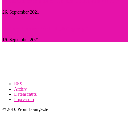
Willie Garson: Trauer um den „Stanford Blatch“
26. September 2021
Britney Spears: Sie hat „Ja“ gesagt!
19. September 2021
RSS
Archiv
Datenschutz
Impressum
© 2016 PromiLounge.de