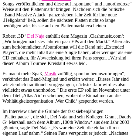
Songs veröffentlichen und diese auf „spontane“ und „unorthodoxe“
Weise auf den Plattenmarkt bringen. Nachdem sich die britische
„Band Massive Attack“ ganze sieben Jahr Zeit für ihre neue
‚Heligoland‘ ließ, sollen die nächsten Platten nicht so lange
benötigen wie, bis sie auf den Plattenmarkt erscheinen.
Robert ‚3D‘
Del Naja
enthüllt dem Magazin ‚Clashmusic.com‘:
„Wir bringen nächstes Jahr ein paar EPs auf den Markt.“ Alternativ
zum herkömmlichen Albumformat will die Band mit „Extended
Player“, die mehr Inhalt als eine Single haben, aber weniger als eine
CD enthalten, für Abwechslung bei ihren Fans sorgen. „Wir sind
diesen Album-Tournee-Kreislauf etwas leid.
Es macht mehr Spaß,
Musik
zufällig, spontan herauszubringen“,
verkündet das Band-Mitglied und erklärt weiter: „Dieses Jahr sind
wir ziemlich traditionell vorgegangen, nächstes Jahr wird es also
vielleicht etwas unorthodox.“ Die erste EP soll im November unter
dem Titel ‚Atlas Air‘ erscheinen, wobei die Einnahmen an die
Wohltätigkeitsorganisation ‚War Child‘ gespendet werden.
Im Interview über die Gründe der fast siebenjährigen
„Plattenpause“, die sich, Del Naja und sein Kollegen Grant ‚Daddy
G‘ Marshall nach dem Album ‚100th Window‘ aus dem Jahr 2003
gönnten, sagte Del Naja: „Es war eine Zeit, die einfach ihren
eigenen Lauf nahm.“ Seinen Fans verspricht er jedoch: „Nächstes