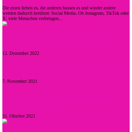
0
Die einen lieben es, die anderen hassen es und wieder andere
werden dadurch berühmt: Social Media. Ob Instagram, TikTok oder
X: viele Menschen verbringen...
Diese Persönlichkeiten inspirierten Hollywood
nachhaltig
12. Dezember 2022
Kristen Stewart – Sie hat sich verlobt und schwärmt
7. November 2021
Herzogin Camilla: Einsatz gegen sexualisierte
Gewalt an Frauen
31. Oktober 2021