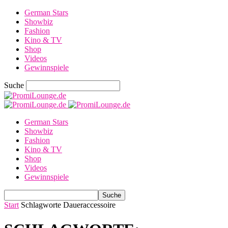
German Stars
Showbiz
Fashion
Kino & TV
Shop
Videos
Gewinnspiele
Suche
German Stars
Showbiz
Fashion
Kino & TV
Shop
Videos
Gewinnspiele
Start
Schlagworte
Daueraccessoire