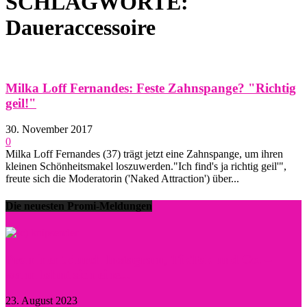
SCHLAGWORTE:
Daueraccessoire
Milka Loff Fernandes: Feste Zahnspange? "Richtig
geil!"
30. November 2017
0
Milka Loff Fernandes (37) trägt jetzt eine Zahnspange, um ihren
kleinen Schönheitsmakel loszuwerden."Ich find's ja richtig geil'",
freute sich die Moderatorin ('Naked Attraction') über...
Die neuesten Promi-Meldungen
Prominent durch Instagram, TikTok und Co. –
wann lohnt sich eine...
23. August 2023