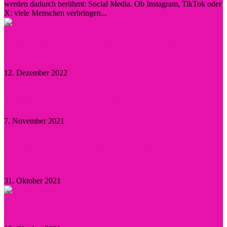
werden dadurch berühmt: Social Media. Ob Instagram, TikTok oder
X: viele Menschen verbringen...
Diese Persönlichkeiten inspirierten Hollywood
nachhaltig
12. Dezember 2022
Kristen Stewart – Sie hat sich verlobt und schwärmt
7. November 2021
Herzogin Camilla: Einsatz gegen sexualisierte
Gewalt an Frauen
31. Oktober 2021
Aktuelle Promi-News