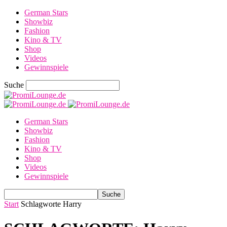
German Stars
Showbiz
Fashion
Kino & TV
Shop
Videos
Gewinnspiele
Suche
German Stars
Showbiz
Fashion
Kino & TV
Shop
Videos
Gewinnspiele
Start
Schlagworte
Harry