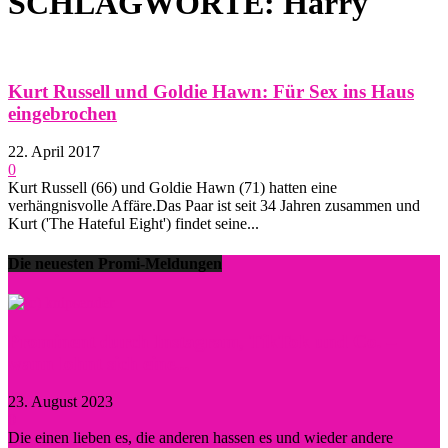
SCHLAGWORTE: Harry
Kurt Russell und Goldie Hawn: Für Sex ins Haus
eingebrochen
22. April 2017
0
Kurt Russell (66) und Goldie Hawn (71) hatten eine
verhängnisvolle Affäre.Das Paar ist seit 34 Jahren zusammen und
Kurt ('The Hateful Eight') findet seine...
Die neuesten Promi-Meldungen
Prominent durch Instagram, TikTok und Co. –
wann lohnt sich eine...
23. August 2023
0
Die einen lieben es, die anderen hassen es und wieder andere