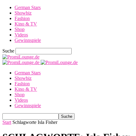
German Stars
Showbiz
Fashion
Kino & TV
Shop
Videos
Gewinnspiele
Suche
German Stars
Showbiz
Fashion
Kino & TV
Shop
Videos
Gewinnspiele
Start
Schlagworte
Isla Fisher