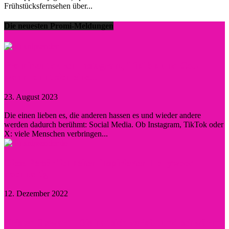
Frühstücksfernsehen über...
Die neuesten Promi-Meldungen
Prominent durch Instagram, TikTok und Co. –
wann lohnt sich eine...
23. August 2023
0
Die einen lieben es, die anderen hassen es und wieder andere
werden dadurch berühmt: Social Media. Ob Instagram, TikTok oder
X: viele Menschen verbringen...
Diese Persönlichkeiten inspirierten Hollywood
nachhaltig
12. Dezember 2022
Kristen Stewart – Sie hat sich verlobt und schwärmt