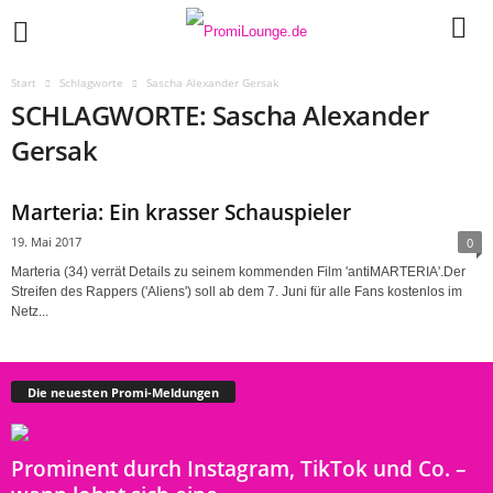
Start
Schlagworte
Sascha Alexander Gersak
SCHLAGWORTE: Sascha Alexander
Gersak
Marteria: Ein krasser Schauspieler
19. Mai 2017
0
Marteria (34) verrät Details zu seinem kommenden Film 'antiMARTERIA'.Der
Streifen des Rappers ('Aliens') soll ab dem 7. Juni für alle Fans kostenlos im
Netz...
Die neuesten Promi-Meldungen
Prominent durch Instagram, TikTok und Co. –