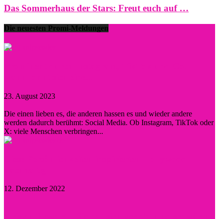
Das Sommerhaus der Stars: Freut euch auf …
Die neuesten Promi-Meldungen
Prominent durch Instagram, TikTok und Co. –
wann lohnt sich eine...
23. August 2023
0
Die einen lieben es, die anderen hassen es und wieder andere
werden dadurch berühmt: Social Media. Ob Instagram, TikTok oder
X: viele Menschen verbringen...
Diese Persönlichkeiten inspirierten Hollywood
nachhaltig
12. Dezember 2022
Kristen Stewart – Sie hat sich verlobt und schwärmt