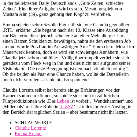
in der beliebtesten Daily Deutschlands, ‚Gute Zeiten, schlechte
Zeiten‘. Eine ihrer Aufgaben wird es sein, Mesut, gespielt von
Mustafa Alin (39), ganz gehörig den Kopf zu verdrehen.
Emma sei eine sehr reizvolle Figur für sie, wie Claudia gegenüber
‚RTL‘ erklärte: „Sie begann nach der 10. Klasse eine Ausbildung
zur Bäckerin, diese jedoch scheiterte an einer Mehlallergie. Um
einen Batzen Schulden zu bewältigen, nahm sie den erstbesten Job
an und wurde Putzfrau im Auswärtigen Amt.“ Emma lernt Mesut im
Mauerwerk kennen, doch es wird ein schwieriges Annähern, wie
Claudia jetzt schon enthüllte: „Völlig überrumpelt verliebt sie sich
geradezu vom Fleck weg in ihn und dies nicht nur aufgrund seiner
Visitenkarte. Die erste Begegnung ist demnach ziemlich holprig.“
Ob die beiden als Paar eine Chance haben, wollte die Darstellerin
noch nicht verraten – es bleibt also spannend.
Claudia Lorentz selbst hat bereits einige Erfahrungen vor der
Kamera sammeln können, so spielte sie schon in zahlreichen
Filmproduktionen wie ‚Das
Leben
ist vorbei‘, ‚Wendehammer‘ und
‚Millenials‘ mit. Ihre Rolle in ‚
GZSZ
‘ ist indes ihr erster Ausflug in
den Bereich der täglichen Serien – aber bestimmt nicht ihr letzter.
SCHLAGWORTE
Claudia Lorentz
Emma Knapp