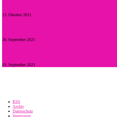
Aktuelle Promi-News
13. Oktober 2021
Willie Garson: Trauer um den „Stanford Blatch“
26. September 2021
Britney Spears: Sie hat „Ja“ gesagt!
19. September 2021
RSS
Archiv
Datenschutz
Impressum