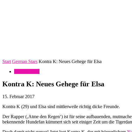
Start
German Stars
Kontra K: Neues Gehege für Elsa
German Stars
Kontra K: Neues Gehege für Elsa
15. Februar 2017
Kontra K (29) und Elsa sind mittlerweile richtig dicke Freunde.
Der Rapper (‚Atme den Regen‘) ist für seine aufbauenden, mutmachen
bekennende Hundefan kümmert sich seit einiger Zeit um die Tigerdame 
Doch damit nicht genug! Jetzt legt Kontra K, der mit bürgerlichem
N