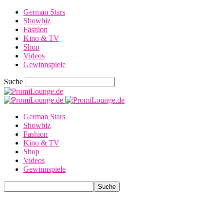
German Stars
Showbiz
Fashion
Kino & TV
Shop
Videos
Gewinnspiele
Suche
German Stars
Showbiz
Fashion
Kino & TV
Shop
Videos
Gewinnspiele