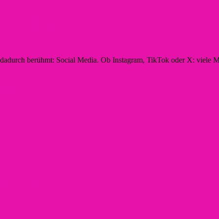
hnt sich eine...
n dadurch berühmt: Social Media. Ob Instagram, TikTok oder X: viele M
ltig
t an Frauen