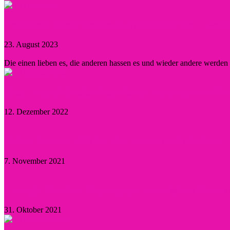
Prominent durch Instagram, TikTok und Co. – wann lo
23. August 2023
0
Die einen lieben es, die anderen hassen es und wieder andere werde
Diese Persönlichkeiten inspirierten Hollywood nachha
12. Dezember 2022
Kristen Stewart – Sie hat sich verlobt und schwärmt
7. November 2021
Herzogin Camilla: Einsatz gegen sexualisierte Gewal
31. Oktober 2021