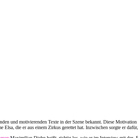
den und motivierenden Texte in der Szene bekannt. Diese Motivation 
Elsa, die er aus einem Zirkus gerettet hat. Inzwischen sorgte er dafür
amen
Maximilian Diehn heißt, richtig los, wie er im Interview mit der 