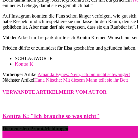
ein neues Gehege, damit sie es gemütlich hat.“
Auf Instagram konnten die Fans schon länger verfolgen, wie gut sich da
habe Respekt und ich respektiere sie und lasse ihr den Raum, den sie b
geblieben ist. Aber man darf nie vergessen, dass sie ein Raubtier ist“,
Mit der Arbeit im Tierpark dürfte sich Kontra K einen Wunsch auf sein
Frieden dürfte er zumindest für Elsa geschaffen und gefunden haben.
SCHLAGWORTE
Kontra K
Vorheriger Artikel
Amanda Bynes: Nein, ich bin nicht schwanger!
Nächster Artikel
Hana Nitsche: Mit diesem Mann teilt sie ihr Bett
VERWANDTE ARTIKEL
MEHR VOM AUTOR
Kontra K: "Ich brauche so was nicht"
Die neuesten Promi-Meldungen