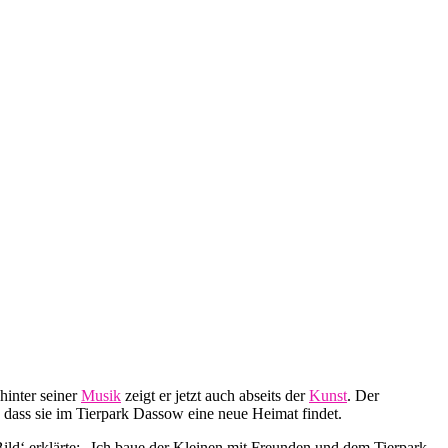
hinter seiner
Musik
zeigt er jetzt auch abseits der
Kunst
. Der
, dass sie im Tierpark Dassow eine neue Heimat findet.
‚Bild‘ erklärte: „Ich baue der Kleinen mit Freunden und dem Tierpark