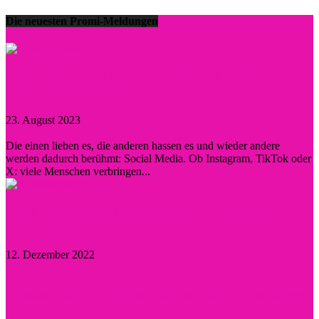
Die neuesten Promi-Meldungen
Prominent durch Instagram, TikTok und Co. –
wann lohnt sich eine...
23. August 2023
0
Die einen lieben es, die anderen hassen es und wieder andere
werden dadurch berühmt: Social Media. Ob Instagram, TikTok oder
X: viele Menschen verbringen...
Diese Persönlichkeiten inspirierten Hollywood
nachhaltig
12. Dezember 2022
Kristen Stewart – Sie hat sich verlobt und schwärmt