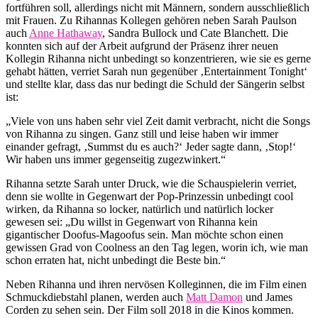
fortführen soll, allerdings nicht mit Männern, sondern ausschließlich
mit Frauen. Zu Rihannas Kollegen gehören neben Sarah Paulson
auch
Anne Hathaway
, Sandra Bullock und Cate Blanchett. Die
konnten sich auf der Arbeit aufgrund der Präsenz ihrer neuen
Kollegin Rihanna nicht unbedingt so konzentrieren, wie sie es gerne
gehabt hätten, verriet Sarah nun gegenüber ‚Entertainment Tonight‘
und stellte klar, dass das nur bedingt die Schuld der Sängerin selbst
ist:
„Viele von uns haben sehr viel Zeit damit verbracht, nicht die Songs
von Rihanna zu singen. Ganz still und leise haben wir immer
einander gefragt, ‚Summst du es auch?‘ Jeder sagte dann, ‚Stop!‘
Wir haben uns immer gegenseitig zugezwinkert.“
Rihanna setzte Sarah unter Druck, wie die Schauspielerin verriet,
denn sie wollte in Gegenwart der Pop-Prinzessin unbedingt cool
wirken, da Rihanna so locker, natürlich und natürlich locker
gewesen sei: „Du willst in Gegenwart von Rihanna kein
gigantischer Doofus-Magoofus sein. Man möchte schon einen
gewissen Grad von Coolness an den Tag legen, worin ich, wie man
schon erraten hat, nicht unbedingt die Beste bin.“
Neben Rihanna und ihren nervösen Kolleginnen, die im Film einen
Schmuckdiebstahl planen, werden auch
Matt Damon
und James
Corden zu sehen sein. Der Film soll 2018 in die Kinos kommen.