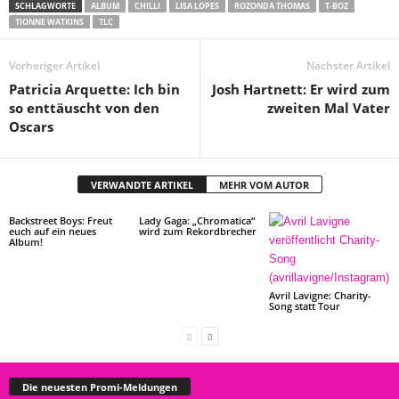
SCHLAGWORTE
ALBUM
CHILLI
LISA LOPES
ROZONDA THOMAS
T-BOZ
TIONNE WATKINS
TLC
Vorheriger Artikel
Nächster Artikel
Patricia Arquette: Ich bin
Josh Hartnett: Er wird zum
so enttäuscht von den
zweiten Mal Vater
Oscars
VERWANDTE ARTIKEL
MEHR VOM AUTOR
Backstreet Boys: Freut
Lady Gaga: „Chromatica“
euch auf ein neues
wird zum Rekordbrecher
Album!
Avril Lavigne: Charity-
Song statt Tour
Die neuesten Promi-Meldungen