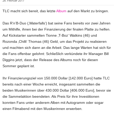
28. Februar 2017
TLC macht sich bereit, das letzte
Album
auf den Markt zu bringen.
Das R’n’B-Duo (‚Waterfalls‘) bat seine Fans bereits vor zwei Jahren
um Mithilfe, ihnen bei der Finanzierung der finalen Platte zu helfen.
Auf Kickstarter sammelten Tionne ‚T-Boz‘ Watkins (46) und
Rozonda ‚Chilli‘ Thomas (46) Geld, um das Projekt zu realisieren
und machten sich dann an die Arbeit. Das lange Warten hat sich für
die Fans offenbar gelohnt: Schließlich verkündete ihr Manager Bill
Diggins jetzt, dass der Release des Albums noch für diesen
Sommer geplant ist.
Ihr Finanzierungsziel von 150.000 Dollar [142.000 Euro] hatte TLC
bereits nach einer Woche erreicht, insgesamt sammelten die
beiden Musikerinnen über 430.000 Dollar [406.000 Euro], bevor sie
die Sammelaktion beendeten. Als Preis für ihre Investitionen
konnten Fans unter anderem Alben mit Autogramm oder sogar
einen Filmabend mit den Musikerinnen erwerben.