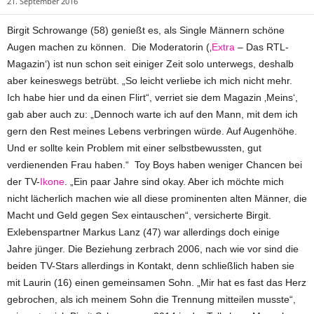
21. September 2016
Birgit Schrowange (58) genießt es, als Single Männern schöne
Augen machen zu können. Die Moderatorin (‚
Extra
– Das RTL-
Magazin‘) ist nun schon seit einiger Zeit solo unterwegs, deshalb
aber keineswegs betrübt. „So leicht verliebe ich mich nicht mehr.
Ich habe hier und da einen Flirt“, verriet sie dem Magazin ‚Meins‘,
gab aber auch zu: „Dennoch warte ich auf den Mann, mit dem ich
gern den Rest meines Lebens verbringen würde. Auf Augenhöhe.
Und er sollte kein Problem mit einer selbstbewussten, gut
verdienenden Frau haben.“ Toy Boys haben weniger Chancen bei
der TV-
Ikone
. „Ein paar Jahre sind okay. Aber ich möchte mich
nicht lächerlich machen wie all diese prominenten alten Männer, die
Macht und Geld gegen Sex eintauschen“, versicherte Birgit.
Exlebenspartner Markus Lanz (47) war allerdings doch einige
Jahre jünger. Die Beziehung zerbrach 2006, nach wie vor sind die
beiden TV-Stars allerdings in Kontakt, denn schließlich haben sie
mit Laurin (16) einen gemeinsamen Sohn. „Mir hat es fast das Herz
gebrochen, als ich meinem Sohn die Trennung mitteilen musste“,