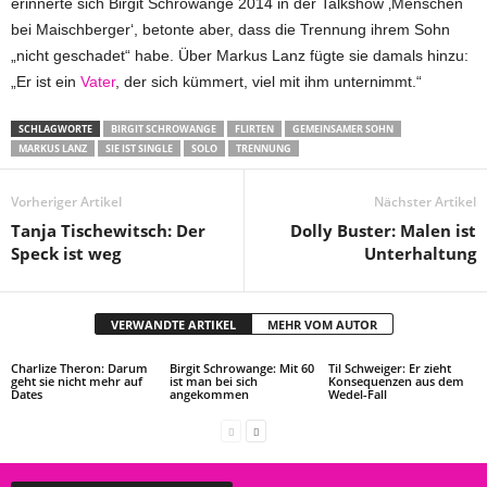
erinnerte sich Birgit Schrowange 2014 in der Talkshow ‚Menschen
bei Maischberger‘, betonte aber, dass die Trennung ihrem Sohn
„nicht geschadet“ habe. Über Markus Lanz fügte sie damals hinzu:
„Er ist ein
Vater
, der sich kümmert, viel mit ihm unternimmt.“
SCHLAGWORTE
BIRGIT SCHROWANGE
FLIRTEN
GEMEINSAMER SOHN
MARKUS LANZ
SIE IST SINGLE
SOLO
TRENNUNG
Vorheriger Artikel
Nächster Artikel
Tanja Tischewitsch: Der
Dolly Buster: Malen ist
Speck ist weg
Unterhaltung
VERWANDTE ARTIKEL
MEHR VOM AUTOR
Charlize Theron: Darum
Birgit Schrowange: Mit 60
Til Schweiger: Er zieht
geht sie nicht mehr auf
ist man bei sich
Konsequenzen aus dem
Dates
angekommen
Wedel-Fall