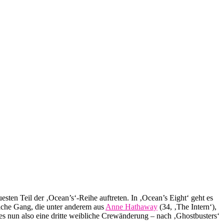
ten Teil der ‚Ocean’s‘-Reihe auftreten. In ‚Ocean’s Eight‘ geht es
liche Gang, die unter anderem aus
Anne Hathaway
(34, ‚The Intern‘),
 es nun also eine dritte weibliche Crewänderung – nach ‚Ghostbusters‘