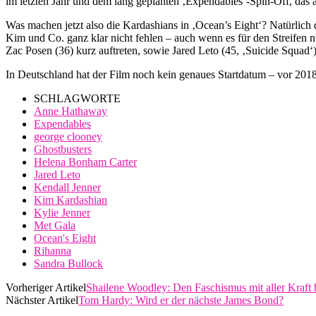
im letzten Jahr und dem lang geplanten ‚Expendables‘-Spin-Off, das 
Was machen jetzt also die Kardashians in ‚Ocean’s Eight‘? Natürlich
Kim und Co. ganz klar nicht fehlen – auch wenn es für den Streifen 
Zac Posen (36) kurz auftreten, sowie Jared Leto (45, ‚Suicide Squad‘)
In Deutschland hat der Film noch kein genaues Startdatum – vor 2018 
SCHLAGWORTE
Anne Hathaway
Expendables
george clooney
Ghostbusters
Helena Bonham Carter
Jared Leto
Kendall Jenner
Kim Kardashian
Kylie Jenner
Met Gala
Ocean's Eight
Rihanna
Sandra Bullock
Vorheriger Artikel
Shailene Woodley: Den Faschismus mit aller Kraft
Nächster Artikel
Tom Hardy: Wird er der nächste James Bond?