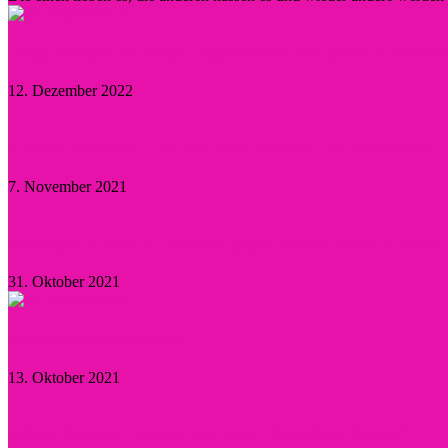
Diese Persönlichkeiten inspirierten Hollywood nachha
12. Dezember 2022
Kristen Stewart – Sie hat sich verlobt und schwärmt
7. November 2021
Herzogin Camilla: Einsatz gegen sexualisierte Gewal
31. Oktober 2021
Aktuelle Promi-News
13. Oktober 2021
Willie Garson: Trauer um den „Stanford Blatch“