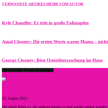
VERWANDTE ARTIKEL
MEHR VOM AUTOR
Kyle Chandler: Er tritt in große Fußstapfen
Amal Clooney: Die ersten Worte waren Mama – nich
George Clooney: Böse Osterüberraschung im Haus
Die neuesten Promi-Meldungen
Prominent durch Instagram, TikTok und Co. – wann lo
23. August 2023
0
Die einen lieben es, die anderen hassen es und wieder andere werde