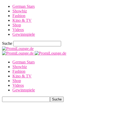
German Stars
Showbiz
Fashion
Kino & TV
Shop
Videos
Gewinnspiele
Suche
German Stars
Showbiz
Fashion
Kino & TV
Shop
Videos
Gewinnspiele