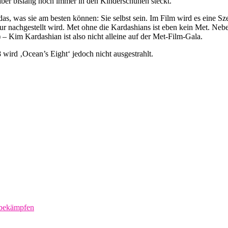
aber bislang noch immer in den Kinderschuhen steckt.
 das, was sie am besten können: Sie selbst sein. Im Film wird es eine 
nur nachgestellt wird. Met ohne die Kardashians ist eben kein Met. Ne
 – Kim Kardashian ist also nicht alleine auf der Met-Film-Gala.
wird ‚Ocean’s Eight‘ jedoch nicht ausgestrahlt.
 bekämpfen