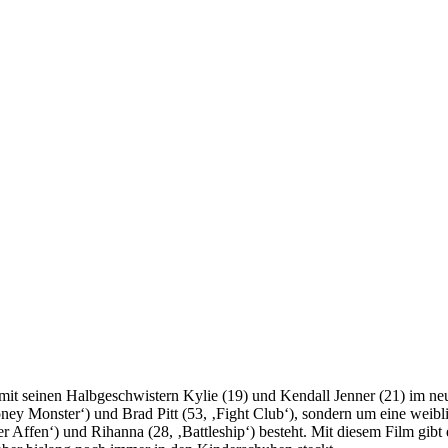
it seinen Halbgeschwistern Kylie (19) und Kendall Jenner (21) im neues
ney Monster‘) und Brad Pitt (53, ‚Fight Club‘), sondern um eine weib
r Affen‘) und Rihanna (28, ‚Battleship‘) besteht. Mit diesem Film gibt