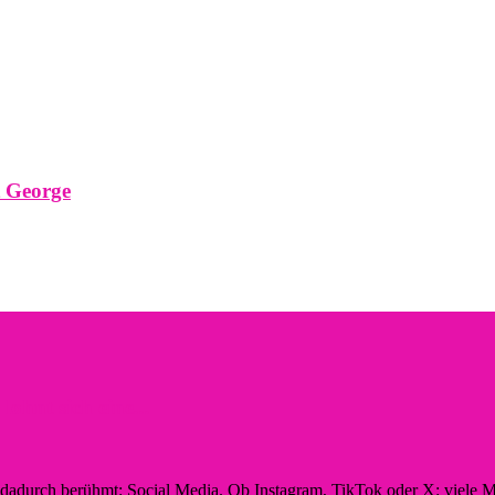
t George
hnt sich eine...
n dadurch berühmt: Social Media. Ob Instagram, TikTok oder X: viele M