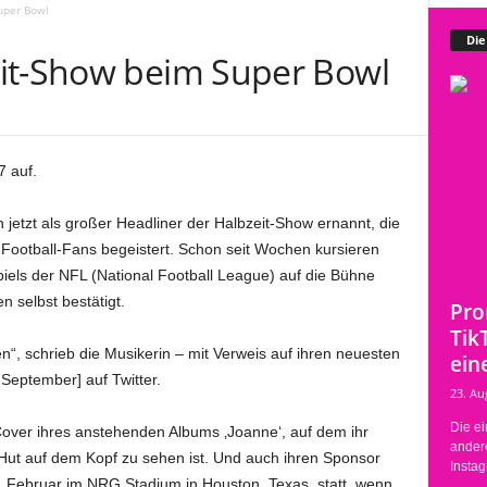
uper Bowl
Die
it-Show beim Super Bowl
7 auf.
jetzt als großer Headliner der Halbzeit-Show ernannt, die
 Football-Fans begeistert. Schon seit Wochen kursieren
els der NFL (National Football League) auf die Bühne
n selbst bestätigt.
Pro
Tik
en“, schrieb die Musikerin – mit Verweis auf ihren neuesten
eine
 September] auf Twitter.
23. Au
Die ei
over ihres anstehenden Albums ‚Joanne‘, auf dem ihr
ander
 Hut auf dem Kopf zu sehen ist. Und auch ihren Sponsor
Instag
am 5. Februar im NRG Stadium in Houston, Texas, statt, wenn