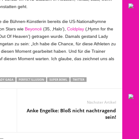
nstatten geht.
e die Bühnen-Künstlerin bereits die US-Nationalhymne
on Stars wie
Beyoncé
(35, ‚Halo‘),
Coldplay
(‚Hymn for the
Out Of Heaven‘) getragen wurde. Damals gestand Lady
ngetan zu sein: „Ich habe die Chance, für diese Athleten zu
r diesen Moment gearbeitet haben. Und für die Trainer
uf diesen Moment warten. Ich glaube, das zeichnet uns als
ADY GAGA
PERFECT ILLUSION
SUPER BOWL
TWITTER
Nächster Artikel
Anke Engelke: Bloß nicht nachtragend
sein!