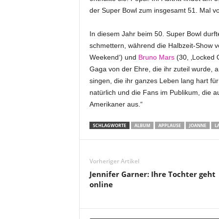
der Super Bowl zum insgesamt 51. Mal vo
In diesem Jahr beim 50. Super Bowl durft
schmettern, während die Halbzeit-Show v
Weekend‘) und
Bruno Mars
(30, ‚Locked 
Gaga von der Ehre, die ihr zuteil wurde, a
singen, die ihr ganzes Leben lang hart fü
natürlich und die Fans im Publikum, die a
Amerikaner aus.“
SCHLAGWORTE
ALBUM
APPLAUSE
JOANNE
L
Vorheriger Artikel
Jennifer Garner: Ihre Tochter geht
online