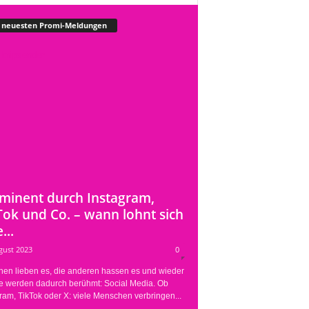
 neuesten Promi-Meldungen
minent durch Instagram,
Tok und Co. – wann lohnt sich
...
gust 2023
0
nen lieben es, die anderen hassen es und wieder
e werden dadurch berühmt: Social Media. Ob
ram, TikTok oder X: viele Menschen verbringen...