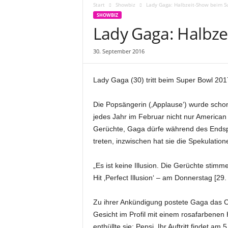
Start
Showbiz
Lady Gaga: Halbzeit-Show beim S
SHOWBIZ
Lady Gaga: Halbze
30. September 2016
Lady Gaga (30) tritt beim Super Bowl 201
Die Popsängerin (‚Applause‘) wurde schon 
jedes Jahr im Februar nicht nur American
Gerüchte, Gaga dürfe während des Endspi
treten, inzwischen hat sie die Spekulatione
„Es ist keine Illusion. Die Gerüchte stimm
Hit ‚Perfect Illusion‘ – am Donnerstag [29.
Zu ihrer Ankündigung postete Gaga das C
Gesicht im Profil mit einem rosafarbenen
enthüllte sie: Pepsi. Ihr Auftritt findet 