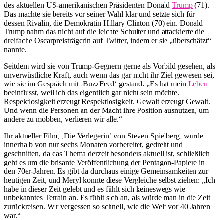
des aktuellen US-amerikanischen Präsidenten Donald
Trump
(71).
Das machte sie bereits vor seiner Wahl klar und setzte sich für
dessen Rivalin, die Demokratin Hillary Clinton (70) ein. Donald
Trump nahm das nicht auf die leichte Schulter und attackierte die
dreifache Oscarpreisträgerin auf Twitter, indem er sie „überschätzt“
nannte.
Seitdem wird sie von Trump-Gegnern gerne als Vorbild gesehen, als
unverwüstliche Kraft, auch wenn das gar nicht ihr Ziel gewesen sei,
wie sie im Gespräch mit ‚BuzzFeed‘ gestand: „Es hat mein
Leben
beeinflusst, weil ich das eigentlich gar nicht sein möchte.
Respektlosigkeit erzeugt Respektlosigkeit. Gewalt erzeugt Gewalt.
Und wenn die Personen an der Macht ihre Position ausnutzen, um
andere zu mobben, verlieren wir alle.“
Ihr aktueller Film, ‚Die Verlegerin‘ von Steven Spielberg, wurde
innerhalb von nur sechs Monaten vorbereitet, gedreht und
geschnitten, da das Thema derzeit besonders aktuell ist, schließlich
geht es um die brisante Veröffentlichung der Pentagon-Papiere in
den 70er-Jahren. Es gibt da durchaus einige Gemeinsamkeiten zur
heutigen Zeit, und Meryl konnte diese Vergleiche selbst ziehen: „Ich
habe in dieser Zeit gelebt und es fühlt sich keineswegs wie
unbekanntes Terrain an. Es fühlt sich an, als würde man in die Zeit
zurückreisen. Wir vergessen so schnell, wie die Welt vor 40 Jahren
war.“