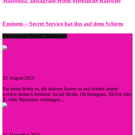
Madonna: Instagram erteilt öffentliche Klatsche
Eminem – Secret Service hat ihn auf dem Schirm
Die neuesten Promi-Meldungen
Prominent durch Instagram, TikTok und Co. –
wann lohnt sich eine...
23. August 2023
0
Die einen lieben es, die anderen hassen es und wieder andere
werden dadurch berühmt: Social Media. Ob Instagram, TikTok oder
X: viele Menschen verbringen...
Diese Persönlichkeiten inspirierten Hollywood
nachhaltig
12. Dezember 2022