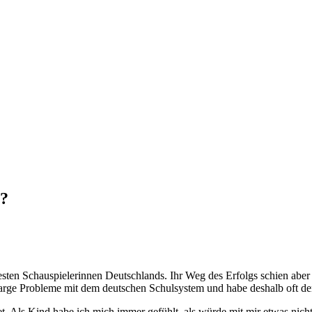
t?
sten Schauspielerinnen Deutschlands. Ihr Weg des Erfolgs schien aber ke
e arge Probleme mit dem deutschen Schulsystem und habe deshalb oft de
t. Als Kind habe ich mich immer gefühlt, als würde mit mir etwas nicht