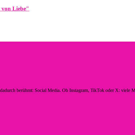
n von Liebe"
hnt sich eine...
n dadurch berühmt: Social Media. Ob Instagram, TikTok oder X: viele M
ltig