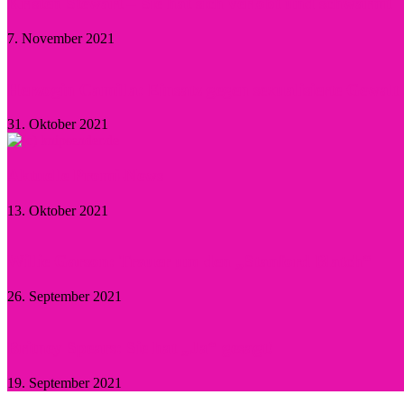
Kristen Stewart – Sie hat sich verlobt und schwärmt
7. November 2021
Herzogin Camilla: Einsatz gegen sexualisierte Gewal
31. Oktober 2021
Aktuelle Promi-News
13. Oktober 2021
Willie Garson: Trauer um den „Stanford Blatch“
26. September 2021
Britney Spears: Sie hat „Ja“ gesagt!
19. September 2021