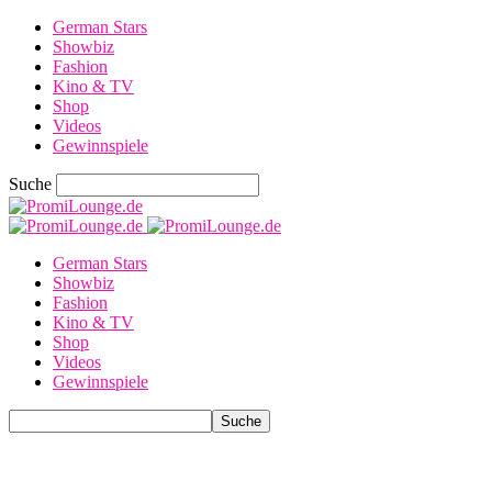
German Stars
Showbiz
Fashion
Kino & TV
Shop
Videos
Gewinnspiele
Suche
German Stars
Showbiz
Fashion
Kino & TV
Shop
Videos
Gewinnspiele