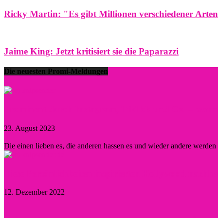
Ricky Martin: "Es gibt Millionen verschiedener Arte
Jaime King: Jetzt kritisiert sie die Paparazzi
Die neuesten Promi-Meldungen
Prominent durch Instagram, TikTok und Co. – wann lo
23. August 2023
0
Die einen lieben es, die anderen hassen es und wieder andere werde
Diese Persönlichkeiten inspirierten Hollywood nachha
12. Dezember 2022