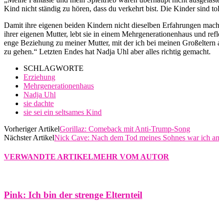
Kind nicht ständig zu hören, dass du verkehrt bist. Die Kinder sind toll
Damit ihre eigenen beiden Kindern nicht dieselben Erfahrungen machen
ihrer eigenen Mutter, lebt sie in einem Mehrgenerationenhaus und refl
enge Beziehung zu meiner Mutter, mit der ich bei meinen Großeltern
zu gehen.“ Letzten Endes hat Nadja Uhl aber alles richtig gemacht.
SCHLAGWORTE
Erziehung
Mehrgenerationenhaus
Nadja Uhl
sie dachte
sie sei ein seltsames Kind
Vorheriger Artikel
Gorillaz: Comeback mit Anti-Trump-Song
Nächster Artikel
Nick Cave: Nach dem Tod meines Sohnes war ich a
VERWANDTE ARTIKEL
MEHR VOM AUTOR
Pink: Ich bin der strenge Elternteil