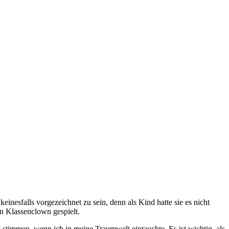
inesfalls vorgezeichnet zu sein, denn als Kind hatte sie es nicht
n Klassenclown gespielt.
 stimmen, wenn ich in meine Traumwelt eintauchte. Es ist wichtig, als