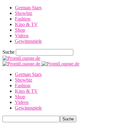
German Stars
Showbiz
Fashion
Kino & TV
Shop
Videos
Gewinnspiele
Suche
German Stars
Showbiz
Fashion
Kino & TV
Shop
Videos
Gewinnspiele