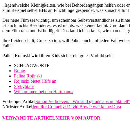
„Irgendwelche Kleinigkeiten, wie bei Behördengängen helfen oder erkl
zum Beispiel selbst BHs an Flüchtlinge gespendet, was zunächst für Ir
Der neue Film sei wichtig, um scheinbar Selbstverständliches zu hint
ist auch nichts Besonderes, es ist nichts, was keiner kennt. Und dann 
dem Film raus und ist beflügelt. Das fand ich so krass, wie man das g
Ihre Leidenschaft, Gutes zu tun, will Palina auch auf jeden Fall weite
Fall!“
Palina Rojinski wird ihren Kids sicher ein gutes Vorbild sein.
SCHLAGWORTE
Bunte
Palina Rojinski
Rojinski bietet Hilfe an
Stylight.de
Willkommen bei den Hartmanns
Vorheriger Artikel
Simon Verhoeven: "Wir sind gerade absurd aktuell"
Nächster Artikel
Jennifer Connelly: David Bowie war keine Diva
VERWANDTE ARTIKEL
MEHR VOM AUTOR