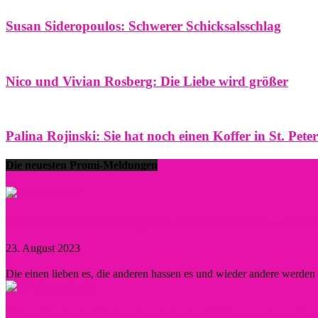
Susan Sideropoulos: Schwerer Schicksalsschlag
Nico und Vivian Rosberg: Die Liebe wird größer
Palina Rojinski: Sie hat noch einen Koffer in St. Pete
Die neuesten Promi-Meldungen
Prominent durch Instagram, TikTok und Co. – wann lo
23. August 2023
0
Die einen lieben es, die anderen hassen es und wieder andere werde
Diese Persönlichkeiten inspirierten Hollywood nachha