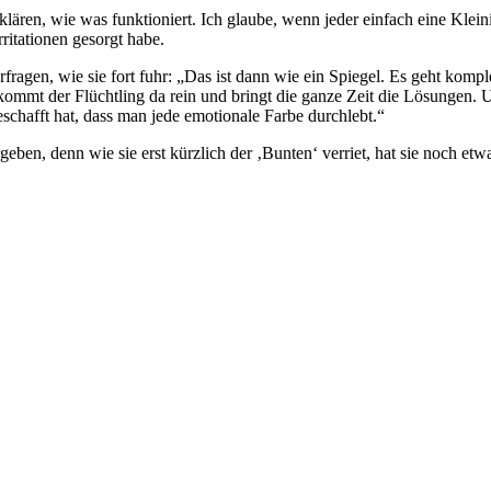
ären, wie was funktioniert. Ich glaube, wenn jeder einfach eine Kleini
ritationen gesorgt habe.
erfragen, wie sie fort fuhr: „Das ist dann wie ein Spiegel. Es geht kom
kommt der Flüchtling da rein und bringt die ganze Zeit die Lösungen. Un
eschafft hat, dass man jede emotionale Farbe durchlebt.“
rgeben, denn wie sie erst kürzlich der ‚Bunten‘ verriet, hat sie noch et