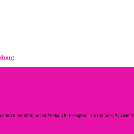
rsburg
hnt sich eine...
n dadurch berühmt: Social Media. Ob Instagram, TikTok oder X: viele M
ltig