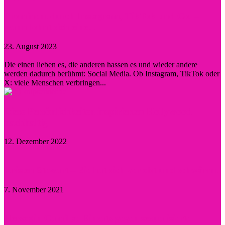
Prominent durch Instagram, TikTok und Co. –
wann lohnt sich eine...
23. August 2023
0
Die einen lieben es, die anderen hassen es und wieder andere
werden dadurch berühmt: Social Media. Ob Instagram, TikTok oder
X: viele Menschen verbringen...
Diese Persönlichkeiten inspirierten Hollywood
nachhaltig
12. Dezember 2022
Kristen Stewart – Sie hat sich verlobt und schwärmt
7. November 2021
Herzogin Camilla: Einsatz gegen sexualisierte