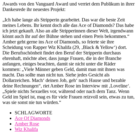
Awards von den Vanguard Award und verriet dem Publikum in ihrer
Dankesrede ihr neuestes Projekt:
„Ich habe lange als Stripperin gearbeitet. Das war die beste Zeit
meines Lebens. Ihr kennt doch alle das Ace of Diamonds? Das habe
ich jetzt gekauft. Also an alle Stripperinnen dieser Welt, irgendwann
könnt auch ihr auf der Bühne stehen und einen Preis bekommen.“
Amber geht gerne ins Ace of Diamonds, so feierte sie ihre
Scheidung von Rapper Wiz Khalifa (29, ‚Black & Yellow‘) dort.
Die Berufsschönheit findet den Beruf der Stripperin durchaus
ehrenhaft, möchte aber, dass junge Frauen, die in der Branche
anfangen, einiges beachten, damit sie nicht unter die Räder
kommen: „Viele Männer geben Geld, damit man mit ihnen was
macht. Das sollte man nicht tun. Siehe jedes Gesicht als
Dollarzeichen. Mach‘ deinen Job, geh‘ nach Hause und bezahle
deine Rechnungen“, riet Amber Rose im Interview mit ‚Loveline‘.
„Spiele nichts Sexuelles vor, während oder nach dem Tanz. Wenn
Geld im Spiel ist, mag es für viele Frauen reizvoll sein, etwas zu tun,
was sie sonst nie tun würden.“
SCHLAGWORTE
Ace Of Diamonds
Amber Rose
Wiz Khalifa