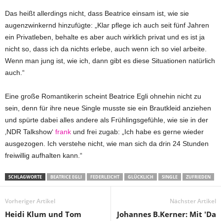
Das heißt allerdings nicht, dass Beatrice einsam ist, wie sie
augenzwinkernd hinzufügte: „Klar pflege ich auch seit fünf Jahren
ein Privatleben, behalte es aber auch wirklich privat und es ist ja
nicht so, dass ich da nichts erlebe, auch wenn ich so viel arbeite.
Wenn man jung ist, wie ich, dann gibt es diese Situationen natürlich
auch.“
Eine große Romantikerin scheint Beatrice Egli ohnehin nicht zu
sein, denn für ihre neue Single musste sie ein Brautkleid anziehen
und spürte dabei alles andere als Frühlingsgefühle, wie sie in der
‚NDR Talkshow‘
frank
und frei zugab: „Ich habe es gerne wieder
ausgezogen. Ich verstehe nicht, wie man sich da drin 24 Stunden
freiwillig aufhalten kann.“
SCHLAGWORTE
BEATRICE EGLI
FEDERLEICHT
GLÜCKLICH
SINGLE
ZUFRIEDEN
Vorheriger Artikel
Nächster Artikel
Heidi Klum und Tom
Johannes B.Kerner: Mit 'Da