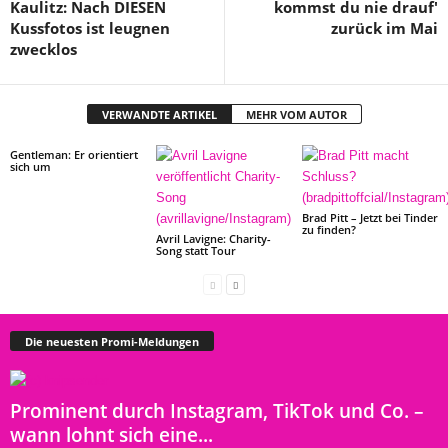
Kaulitz: Nach DIESEN
kommst du nie drauf'
Kussfotos ist leugnen
zurück im Mai
zwecklos
VERWANDTE ARTIKEL
MEHR VOM AUTOR
Gentleman: Er orientiert
sich um
Brad Pitt – Jetzt bei Tinder
zu finden?
Avril Lavigne: Charity-
Song statt Tour
Die neuesten Promi-Meldungen
Prominent durch Instagram, TikTok und Co. –
wann lohnt sich eine...