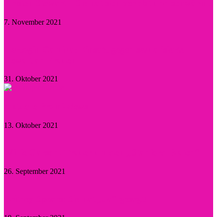
Kristen Stewart – Sie hat sich verlobt und schwärmt
7. November 2021
Herzogin Camilla: Einsatz gegen sexualisierte
Gewalt an Frauen
31. Oktober 2021
Aktuelle Promi-News
13. Oktober 2021
Willie Garson: Trauer um den „Stanford Blatch“
26. September 2021
Britney Spears: Sie hat „Ja“ gesagt!