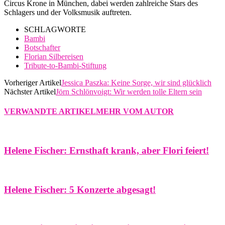
Circus Krone in München, dabei werden zahlreiche Stars des
Schlagers und der Volksmusik auftreten.
SCHLAGWORTE
Bambi
Botschafter
Florian Silbereisen
Tribute-to-Bambi-Stiftung
Vorheriger Artikel
Jessica Paszka: Keine Sorge, wir sind glücklich
Nächster Artikel
Jörn Schlönvoigt: Wir werden tolle Eltern sein
VERWANDTE ARTIKEL
MEHR VOM AUTOR
Helene Fischer: Ernsthaft krank, aber Flori feiert!
Helene Fischer: 5 Konzerte abgesagt!