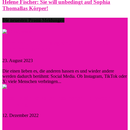
Helene Fischer: Sie will unbedingt auf Sophia
Thomallas Körper!
Die neuesten Promi-Meldungen
Prominent durch Instagram, TikTok und Co. –
wann lohnt sich eine...
23. August 2023
0
Die einen lieben es, die anderen hassen es und wieder andere
werden dadurch berühmt: Social Media. Ob Instagram, TikTok oder
X: viele Menschen verbringen...
Diese Persönlichkeiten inspirierten Hollywood
nachhaltig
12. Dezember 2022