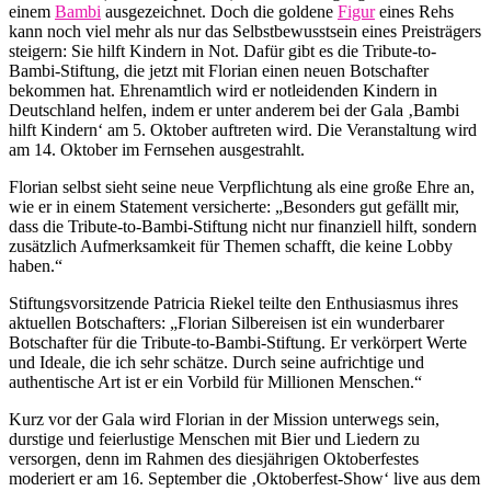
einem
Bambi
ausgezeichnet. Doch die goldene
Figur
eines Rehs
kann noch viel mehr als nur das Selbstbewusstsein eines Preisträgers
steigern: Sie hilft Kindern in Not. Dafür gibt es die Tribute-to-
Bambi-Stiftung, die jetzt mit Florian einen neuen Botschafter
bekommen hat. Ehrenamtlich wird er notleidenden Kindern in
Deutschland helfen, indem er unter anderem bei der Gala ‚Bambi
hilft Kindern‘ am 5. Oktober auftreten wird. Die Veranstaltung wird
am 14. Oktober im Fernsehen ausgestrahlt.
Florian selbst sieht seine neue Verpflichtung als eine große Ehre an,
wie er in einem Statement versicherte: „Besonders gut gefällt mir,
dass die Tribute-to-Bambi-Stiftung nicht nur finanziell hilft, sondern
zusätzlich Aufmerksamkeit für Themen schafft, die keine Lobby
haben.“
Stiftungsvorsitzende Patricia Riekel teilte den Enthusiasmus ihres
aktuellen Botschafters: „Florian Silbereisen ist ein wunderbarer
Botschafter für die Tribute-to-Bambi-Stiftung. Er verkörpert Werte
und Ideale, die ich sehr schätze. Durch seine aufrichtige und
authentische Art ist er ein Vorbild für Millionen Menschen.“
Kurz vor der Gala wird Florian in der Mission unterwegs sein,
durstige und feierlustige Menschen mit Bier und Liedern zu
versorgen, denn im Rahmen des diesjährigen Oktoberfestes
moderiert er am 16. September die ‚Oktoberfest-Show‘ live aus dem