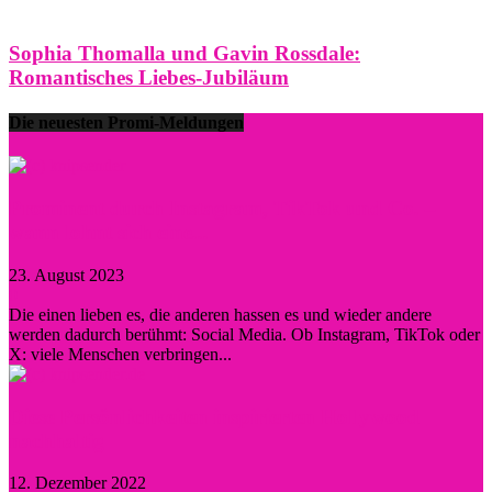
Sophia Thomalla und Gavin Rossdale:
Romantisches Liebes-Jubiläum
Die neuesten Promi-Meldungen
Prominent durch Instagram, TikTok und Co. –
wann lohnt sich eine...
23. August 2023
0
Die einen lieben es, die anderen hassen es und wieder andere
werden dadurch berühmt: Social Media. Ob Instagram, TikTok oder
X: viele Menschen verbringen...
Diese Persönlichkeiten inspirierten Hollywood
nachhaltig
12. Dezember 2022