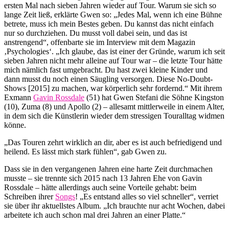
ersten Mal nach sieben Jahren wieder auf Tour. Warum sie sich so
lange Zeit ließ, erklärte Gwen so: „Jedes Mal, wenn ich eine Bühne
betrete, muss ich mein Bestes geben. Du kannst das nicht einfach
nur so durchziehen. Du musst voll dabei sein, und das ist
anstrengend“, offenbarte sie im Interview mit dem Magazin
‚Psychologies‘. „Ich glaube, das ist einer der Gründe, warum ich seit
sieben Jahren nicht mehr alleine auf Tour war – die letzte Tour hätte
mich nämlich fast umgebracht. Du hast zwei kleine Kinder und
dann musst du noch einen Säugling versorgen. Diese No-Doubt-
Shows [2015] zu machen, war körperlich sehr fordernd.“ Mit ihrem
Exmann
Gavin Rossdale
(51) hat Gwen Stefani die Söhne Kingston
(10), Zuma (8) und Apollo (2) – allesamt mittlerweile in einem Alter,
in dem sich die Künstlerin wieder dem stressigen Touralltag widmen
könne.
„Das Touren zehrt wirklich an dir, aber es ist auch befriedigend und
heilend. Es lässt mich stark fühlen“, gab Gwen zu.
Dass sie in den vergangenen Jahren eine harte Zeit durchmachen
musste – sie trennte sich 2015 nach 13 Jahren Ehe von Gavin
Rossdale – hätte allerdings auch seine Vorteile gehabt: beim
Schreiben ihrer
Songs
! „Es entstand alles so viel schneller“, verriet
sie über ihr aktuellstes Album. „Ich brauchte nur acht Wochen, dabei
arbeitete ich auch schon mal drei Jahren an einer Platte.“