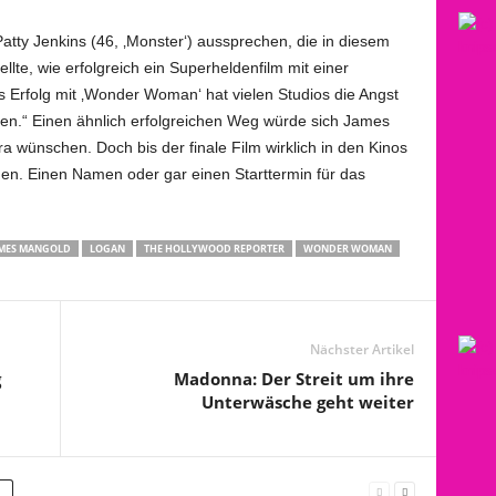
atty Jenkins (46, ‚Monster‘) aussprechen, die in diesem
lte, wie erfolgreich ein Superheldenfilm mit einer
ys Erfolg mit ‚Wonder Woman‘ hat vielen Studios die Angst
en.“ Einen ähnlich erfolgreichen Weg würde sich James
a wünschen. Doch bis der finale Film wirklich in den Kinos
ehen. Einen Namen oder gar einen Starttermin für das
MES MANGOLD
LOGAN
THE HOLLYWOOD REPORTER
WONDER WOMAN
Nächster Artikel
g
Madonna: Der Streit um ihre
Unterwäsche geht weiter