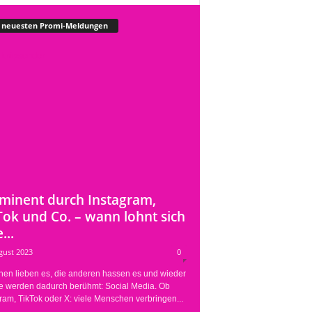
 neuesten Promi-Meldungen
minent durch Instagram,
Tok und Co. – wann lohnt sich
...
gust 2023
0
nen lieben es, die anderen hassen es und wieder
e werden dadurch berühmt: Social Media. Ob
ram, TikTok oder X: viele Menschen verbringen...