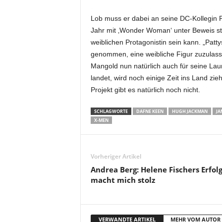
Lob muss er dabei an seine DC-Kollegin P
Jahr mit ‚Wonder Woman‘ unter Beweis stel
weiblichen Protagonistin sein kann. „Patt
genommen, eine weibliche Figur zuzulass
Mangold nun natürlich auch für seine Laur
landet, wird noch einige Zeit ins Land zi
Projekt gibt es natürlich noch nicht.
SCHLAGWORTE
DAFNE KEEN
HUGH JACKMAN
JA
X-MEN
Vorheriger Artikel
Andrea Berg: Helene Fischers Erfol
macht mich stolz
VERWANDTE ARTIKEL
MEHR VOM AUTOR