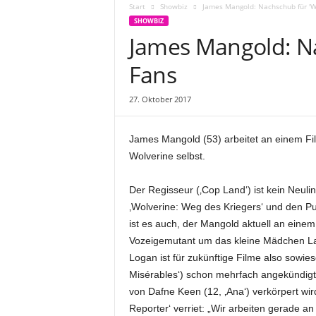
Start
Showbiz
James Mangold: Nachschub für 'W
SHOWBIZ
James Mangold: Na
Fans
27. Oktober 2017
James Mangold (53) arbeitet an einem Fil
Wolverine selbst.
Der Regisseur (‚Cop Land‘) ist kein Neuli
‚Wolverine: Weg des Kriegers‘ und den Publ
ist es auch, der Mangold aktuell an einem
Vozeigemutant um das kleine Mädchen Lau
Logan ist für zukünftige Filme also sow
Misérables‘) schon mehrfach angekündigt
von Dafne Keen (12, ‚Ana‘) verkörpert wir
Reporter‘ verriet: „Wir arbeiten gerade an