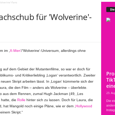
olverine'-Fans
Die
chschub für 'Wolverine'-
m im ‚
X-Men
’/’Wolverine‘-Universum, allerdings ohne
ng auf dem Gebiet der Mutantenfilme, so war er doch für
Pro
ikums- und Kritikerliebling ‚Logan‘ verantwortlich. Zweiter
Tik
 neuen Skript arbeiten lässt. In ‚Logan‘ kümmerte sich der
eine
ra, die den Film – anders als Wolverine – überlebte.
23. Au
ieso aus dem Rennen, zumal Hugh Jackman (49, ‚Les
 hatte, die
Rolle
hinter sich zu lassen. Doch für Laura, die
Die ei
ander
d, hat Mangold noch einige Pläne, wie er dem ‚
Hollywood
Instag
 einem Skript.“