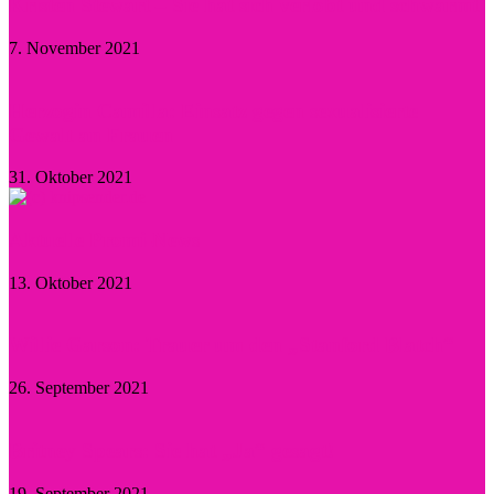
Kristen Stewart – Sie hat sich verlobt und schwärmt
7. November 2021
Herzogin Camilla: Einsatz gegen sexualisierte
Gewalt an Frauen
31. Oktober 2021
Aktuelle Promi-News
13. Oktober 2021
Willie Garson: Trauer um den „Stanford Blatch“
26. September 2021
Britney Spears: Sie hat „Ja“ gesagt!
19. September 2021