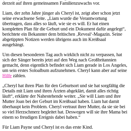
derzeit auf ihren gemeinsamen Familienzuwachs vor.
Liam, der zehn Jahre jünger als Cheryl ist, zeigt aber schon jetzt
seine erwachsene Seite. „Liam wurde die Verantwortung
übertragen, dass alles so läuft, wie sie es will. Er hat einen
kompletten Plan für die Geburt und ein Dokument dafür angelegt“,
berichtete ein Bekannter dem britischen ‚Reveal‘-Magazin. Seine
abgetippten Notizen werden übrigens auch im Kreißsaal
ausgehängt.
Um diesen besonderen Tag auch wirklich nicht zu verpassen, hat
sich der Sänger bereits jetzt auf den Weg nach Großbritannien
gemacht, denn eigentlich befindet sich Liam gerade in Los Angeles,
um sein erstes Soloalbum aufzunehmen. Cheryl kann aber auf seine
Hilfe
zählen.
„Cheryl hat ihren Plan für den Geburtsort und sie hat sorgfältig die
Details mit Liam und ihren Ärzten abgeklärt, damit alles richtig
läuft“, erklärte der Nahestehende weiter. „Sie will Liam und ihre
Mutter Joan bei der Geburt im Kreißsaal haben. Liam hat damit
überhaupt kein Problem. Cheryl vertraut ihrer Mutter, da sie sie bei
so viel Herzschmerz begleitet hat. Deswegen will sie ihre Mama bei
einem so freudigen Ereignis dabei haben.“
Für Liam Payne und Cheryl ist es das erste Kind.