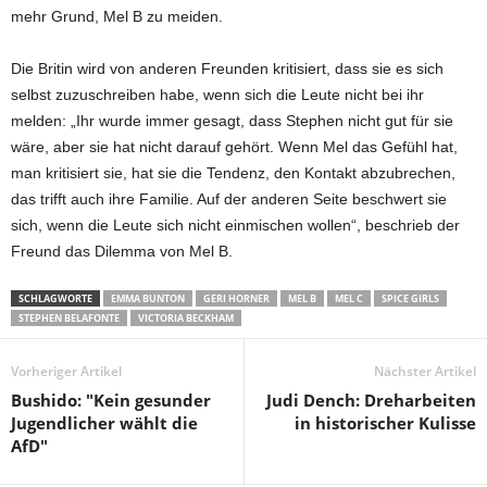
mehr Grund, Mel B zu meiden.
Die Britin wird von anderen Freunden kritisiert, dass sie es sich
selbst zuzuschreiben habe, wenn sich die Leute nicht bei ihr
melden: „Ihr wurde immer gesagt, dass Stephen nicht gut für sie
wäre, aber sie hat nicht darauf gehört. Wenn Mel das Gefühl hat,
man kritisiert sie, hat sie die Tendenz, den Kontakt abzubrechen,
das trifft auch ihre Familie. Auf der anderen Seite beschwert sie
sich, wenn die Leute sich nicht einmischen wollen“, beschrieb der
Freund das Dilemma von Mel B.
SCHLAGWORTE
EMMA BUNTON
GERI HORNER
MEL B
MEL C
SPICE GIRLS
STEPHEN BELAFONTE
VICTORIA BECKHAM
Vorheriger Artikel
Nächster Artikel
Bushido: "Kein gesunder
Judi Dench: Dreharbeiten
Jugendlicher wählt die
in historischer Kulisse
AfD"