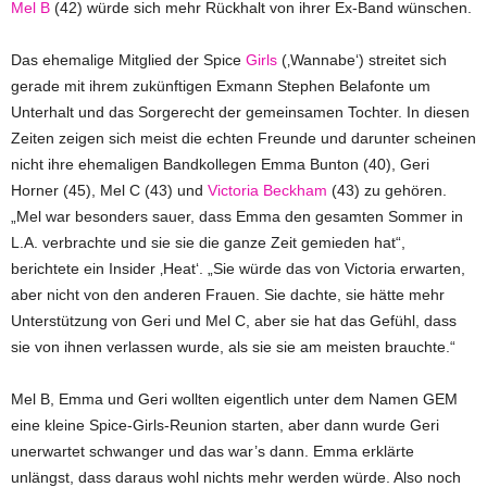
Mel B
(42) würde sich mehr Rückhalt von ihrer Ex-Band wünschen.
Das ehemalige Mitglied der Spice
Girls
(‚Wannabe‘) streitet sich
gerade mit ihrem zukünftigen Exmann Stephen Belafonte um
Unterhalt und das Sorgerecht der gemeinsamen Tochter. In diesen
Zeiten zeigen sich meist die echten Freunde und darunter scheinen
nicht ihre ehemaligen Bandkollegen Emma Bunton (40), Geri
Horner (45), Mel C (43) und
Victoria Beckham
(43) zu gehören.
„Mel war besonders sauer, dass Emma den gesamten Sommer in
L.A. verbrachte und sie sie die ganze Zeit gemieden hat“,
berichtete ein Insider ‚Heat‘. „Sie würde das von Victoria erwarten,
aber nicht von den anderen Frauen. Sie dachte, sie hätte mehr
Unterstützung von Geri und Mel C, aber sie hat das Gefühl, dass
sie von ihnen verlassen wurde, als sie sie am meisten brauchte.“
Mel B, Emma und Geri wollten eigentlich unter dem Namen GEM
eine kleine Spice-Girls-Reunion starten, aber dann wurde Geri
unerwartet schwanger und das war’s dann. Emma erklärte
unlängst, dass daraus wohl nichts mehr werden würde. Also noch