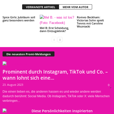
VERWANDTE ARTIKEL
MEHR VOM AUTOR
Spice Girls: Jubiläum soll
Romeo Beckham:
ganz besonders werden
Victorias Sohn spielt
Tennis mit Caroline
Wozniacki
Mel B: Erst Scheidung,
dann Entzugsklinik?
Die neuesten Promi-Meldungen
Prominent durch Instagram, TikTok und Co. –
wann lohnt sich eine...
23. August 2023
0
Die einen lieben es, die anderen hassen es und wieder andere werden
dadurch berühmt: Social Media. Ob Instagram, TikTok oder X: viele Menschen
verbringen...
Diese Persönlichkeiten inspirierten