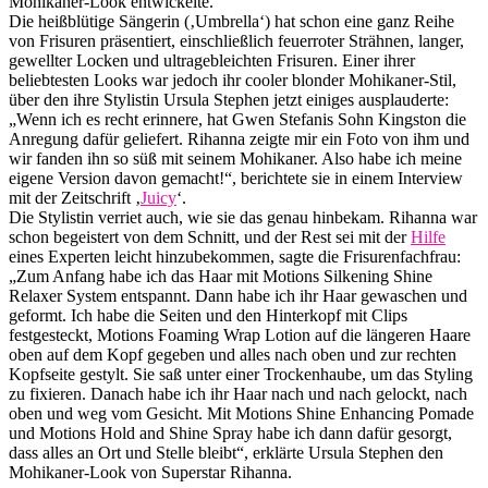
Mohikaner-Look entwickelte.
Die heißblütige Sängerin (‚Umbrella‘) hat schon eine ganz Reihe
von Frisuren präsentiert, einschließlich feuerroter Strähnen, langer,
gewellter Locken und ultragebleichten Frisuren. Einer ihrer
beliebtesten Looks war jedoch ihr cooler blonder Mohikaner-Stil,
über den ihre Stylistin Ursula Stephen jetzt einiges ausplauderte:
„Wenn ich es recht erinnere, hat Gwen Stefanis Sohn Kingston die
Anregung dafür geliefert. Rihanna zeigte mir ein Foto von ihm und
wir fanden ihn so süß mit seinem Mohikaner. Also habe ich meine
eigene Version davon gemacht!“, berichtete sie in einem Interview
mit der Zeitschrift ‚
Juicy
‘.
Die Stylistin verriet auch, wie sie das genau hinbekam. Rihanna war
schon begeistert von dem Schnitt, und der Rest sei mit der
Hilfe
eines Experten leicht hinzubekommen, sagte die Frisurenfachfrau:
„Zum Anfang habe ich das Haar mit Motions Silkening Shine
Relaxer System entspannt. Dann habe ich ihr Haar gewaschen und
geformt. Ich habe die Seiten und den Hinterkopf mit Clips
festgesteckt, Motions Foaming Wrap Lotion auf die längeren Haare
oben auf dem Kopf gegeben und alles nach oben und zur rechten
Kopfseite gestylt. Sie saß unter einer Trockenhaube, um das Styling
zu fixieren. Danach habe ich ihr Haar nach und nach gelockt, nach
oben und weg vom Gesicht. Mit Motions Shine Enhancing Pomade
und Motions Hold and Shine Spray habe ich dann dafür gesorgt,
dass alles an Ort und Stelle bleibt“, erklärte Ursula Stephen den
Mohikaner-Look von Superstar Rihanna.