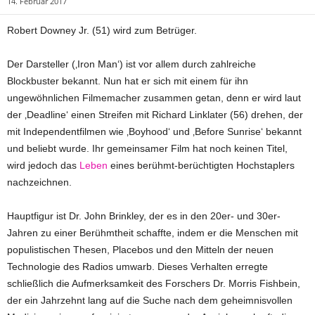
14. Februar 2017
Robert Downey Jr. (51) wird zum Betrüger.
Der Darsteller (‚Iron Man‘) ist vor allem durch zahlreiche
Blockbuster bekannt. Nun hat er sich mit einem für ihn
ungewöhnlichen Filmemacher zusammen getan, denn er wird laut
der ‚Deadline‘ einen Streifen mit Richard Linklater (56) drehen, der
mit Independentfilmen wie ‚Boyhood‘ und ‚Before Sunrise‘ bekannt
und beliebt wurde. Ihr gemeinsamer Film hat noch keinen Titel,
wird jedoch das
Leben
eines berühmt-berüchtigten Hochstaplers
nachzeichnen.
Hauptfigur ist Dr. John Brinkley, der es in den 20er- und 30er-
Jahren zu einer Berühmtheit schaffte, indem er die Menschen mit
populistischen Thesen, Placebos und den Mitteln der neuen
Technologie des Radios umwarb. Dieses Verhalten erregte
schließlich die Aufmerksamkeit des Forschers Dr. Morris Fishbein,
der ein Jahrzehnt lang auf die Suche nach dem geheimnisvollen