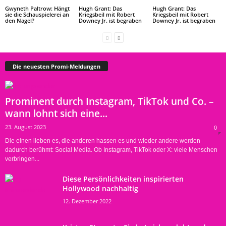
Gwyneth Paltrow: Hängt
Hugh Grant: Das
Hugh Grant: Das
sie die Schauspielerei an
Kriegsbeil mit Robert
Kriegsbeil mit Robert
den Nagel?
Downey Jr. ist begraben
Downey Jr. ist begraben
Die neuesten Promi-Meldungen
Prominent durch Instagram, TikTok und Co. –
wann lohnt sich eine...
23. August 2023
0
Die einen lieben es, die anderen hassen es und wieder andere werden
dadurch berühmt: Social Media. Ob Instagram, TikTok oder X: viele Menschen
verbringen...
Diese Persönlichkeiten inspirierten
Hollywood nachhaltig
12. Dezember 2022