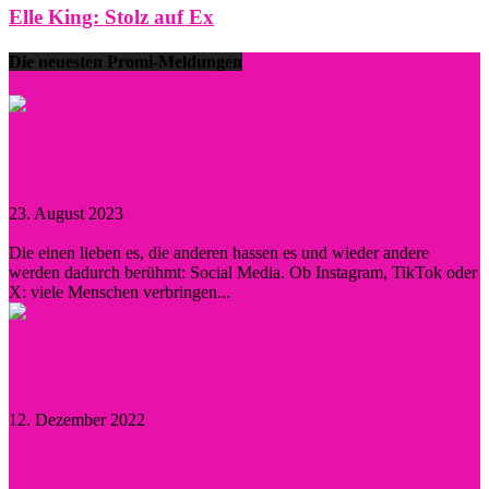
Elle King: Stolz auf Ex
Die neuesten Promi-Meldungen
Prominent durch Instagram, TikTok und Co. –
wann lohnt sich eine...
23. August 2023
0
Die einen lieben es, die anderen hassen es und wieder andere
werden dadurch berühmt: Social Media. Ob Instagram, TikTok oder
X: viele Menschen verbringen...
Diese Persönlichkeiten inspirierten Hollywood
nachhaltig
12. Dezember 2022
Kristen Stewart – Sie hat sich verlobt und schwärmt