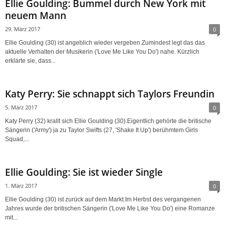
Ellie Goulding: Bummel durch New York mit
neuem Mann
29. März 2017
0
Ellie Goulding (30) ist angeblich wieder vergeben.Zumindest legt das das
aktuelle Verhalten der Musikerin ('Love Me Like You Do') nahe. Kürzlich
erklärte sie, dass...
Katy Perry: Sie schnappt sich Taylors Freundin
5. März 2017
0
Katy Perry (32) krallt sich Ellie Goulding (30).Eigentlich gehörte die britische
Sängerin ('Army') ja zu Taylor Swifts (27, 'Shake It Up') berühmtem Girls
Squad,...
Ellie Goulding: Sie ist wieder Single
1. März 2017
0
Ellie Goulding (30) ist zurück auf dem Markt.Im Herbst des vergangenen
Jahres wurde der britischen Sängerin ('Love Me Like You Do') eine Romanze
mit...