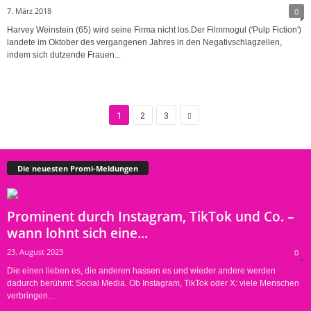
7. März 2018
0
Harvey Weinstein (65) wird seine Firma nicht los.Der Filmmogul ('Pulp Fiction')
landete im Oktober des vergangenen Jahres in den Negativschlagzeilen,
indem sich dutzende Frauen...
1
2
3
Die neuesten Promi-Meldungen
Prominent durch Instagram, TikTok und Co. –
wann lohnt sich eine...
23. August 2023
0
Die einen lieben es, die anderen hassen es und wieder andere werden
dadurch berühmt: Social Media. Ob Instagram, TikTok oder X: viele Menschen
verbringen...