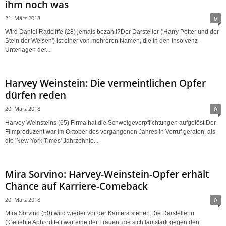
ihm noch was
21. März 2018
0
Wird Daniel Radcliffe (28) jemals bezahlt?Der Darsteller ('Harry Potter und der
Stein der Weisen') ist einer von mehreren Namen, die in den Insolvenz-
Unterlagen der...
Harvey Weinstein: Die vermeintlichen Opfer
dürfen reden
20. März 2018
0
Harvey Weinsteins (65) Firma hat die Schweigeverpflichtungen aufgelöst.Der
Filmproduzent war im Oktober des vergangenen Jahres in Verruf geraten, als
die 'New York Times' Jahrzehnte...
Mira Sorvino: Harvey-Weinstein-Opfer erhält
Chance auf Karriere-Comeback
20. März 2018
0
Mira Sorvino (50) wird wieder vor der Kamera stehen.Die Darstellerin
('Geliebte Aphrodite') war eine der Frauen, die sich lautstark gegen den