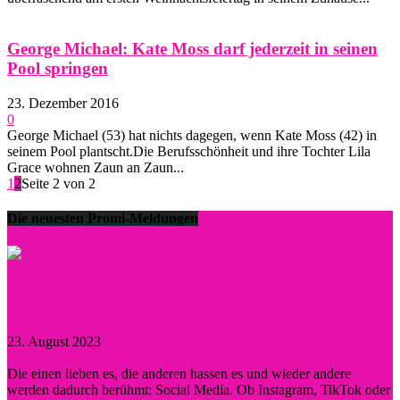
George Michael: Kate Moss darf jederzeit in seinen
Pool springen
23. Dezember 2016
0
George Michael (53) hat nichts dagegen, wenn Kate Moss (42) in
seinem Pool plantscht.Die Berufsschönheit und ihre Tochter Lila
Grace wohnen Zaun an Zaun...
1
2
Seite 2 von 2
Die neuesten Promi-Meldungen
Prominent durch Instagram, TikTok und Co. –
wann lohnt sich eine...
23. August 2023
0
Die einen lieben es, die anderen hassen es und wieder andere
werden dadurch berühmt: Social Media. Ob Instagram, TikTok oder