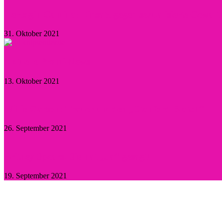
Herzogin Camilla: Einsatz gegen sexualisierte Gewal
31. Oktober 2021
Aktuelle Promi-News
13. Oktober 2021
Willie Garson: Trauer um den „Stanford Blatch“
26. September 2021
Britney Spears: Sie hat „Ja“ gesagt!
19. September 2021