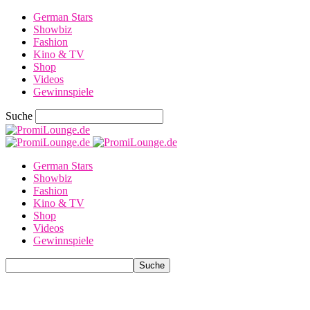
German Stars
Showbiz
Fashion
Kino & TV
Shop
Videos
Gewinnspiele
Suche
German Stars
Showbiz
Fashion
Kino & TV
Shop
Videos
Gewinnspiele