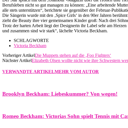
Berufsleben nicht so gut managen zu können: „Eine arbeitende Mutter 
alle stets unterstützen“, berichtete sie gegenüber der Februar-Publika
Die Sängerin wurde mit den ‚Spice Girls‘ in den 90er Jahren berüh
zieht die Beauty ihre vier gemeinsamen Kinder groß: Nach drei Söhne
Trotz der harten Arbeit liegt der Designerin ihr Label sehr am Herze
und zusammen sind wir stark“, lächelte Victoria Beckham.
SCHLAGWORTE
Victoria Beckham
Vorheriger Artikel
Die Muppets stehen auf die ‚Foo Fighters‘
Nächster Artikel
Elizabeth Olsen wollte nicht wie ihre Schwestern we
VERWANDTE ARTIKEL
MEHR VOM AUTOR
Brooklyn Beckham: Liebeskummer? Von wegen!
Romeo Beckham: Victorias Sohn spielt Tennis mit Ca