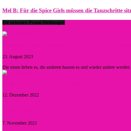
Mel B: Für die Spice Girls müssen die Tanzschritte sit
Die neuesten Promi-Meldungen
Prominent durch Instagram, TikTok und Co. – wann lo
23. August 2023
0
Die einen lieben es, die anderen hassen es und wieder andere werde
Diese Persönlichkeiten inspirierten Hollywood nachha
12. Dezember 2022
Kristen Stewart – Sie hat sich verlobt und schwärmt
7. November 2021