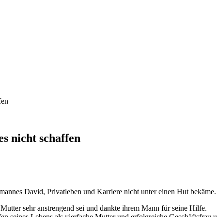
fen
s nicht schaffen
hemannes David, Privatleben und Karriere nicht unter einen Hut bekäme.
 Mutter sehr anstrengend sei und dankte ihrem Mann für seine Hilfe.
 seines Lebens als vierfache Mutter und erfolgreiche Geschäftsfrau un