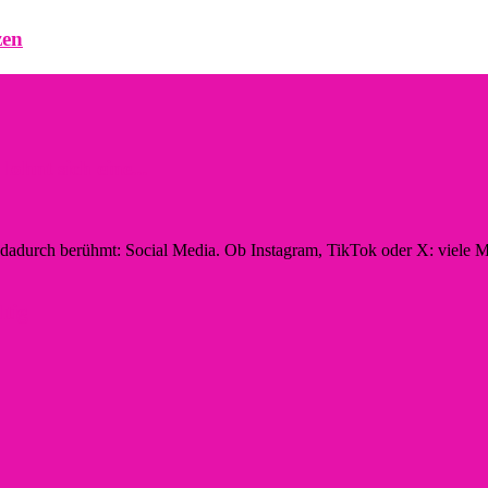
zen
hnt sich eine...
n dadurch berühmt: Social Media. Ob Instagram, TikTok oder X: viele M
ltig