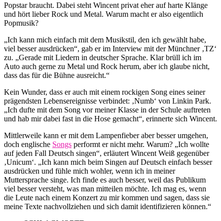
Popstar braucht. Dabei steht Wincent privat eher auf harte Klänge
und hört lieber Rock und Metal. Warum macht er also eigentlich
Popmusik?
„Ich kann mich einfach mit dem Musikstil, den ich gewählt habe,
viel besser ausdrücken“, gab er im Interview mit der Münchner ‚TZ‘
zu. „Gerade mit Liedern in deutscher Sprache. Klar brüll ich im
Auto auch gerne zu Metal und Rock herum, aber ich glaube nicht,
dass das für die Bühne ausreicht.“
Kein Wunder, dass er auch mit einem rockigen Song eines seiner
prägendsten Lebensereignisse verbindet: ‚Numb‘ von Linkin Park.
„Ich dufte mit dem Song vor meiner Klasse in der Schule auftreten
und hab mir dabei fast in die Hose gemacht“, erinnerte sich Wincent.
Mittlerweile kann er mit dem Lampenfieber aber besser umgehen,
doch englische
Songs
performt er nicht mehr. Warum? „Ich wollte
auf jeden Fall Deutsch singen“, erläutert Wincent Weiß gegenüber
‚Unicum‘. „Ich kann mich beim Singen auf Deutsch einfach besser
ausdrücken und fühle mich wohler, wenn ich in meiner
Muttersprache singe. Ich finde es auch besser, weil das Publikum
viel besser versteht, was man mitteilen möchte. Ich mag es, wenn
die Leute nach einem Konzert zu mir kommen und sagen, dass sie
meine Texte nachvollziehen und sich damit identifizieren können.“