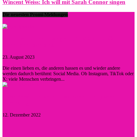
Wincent Weiss: Ich will mit Sarah Connor singen
Die neuesten Promi-Meldungen
Prominent durch Instagram, TikTok und Co. –
wann lohnt sich eine...
23. August 2023
0
Die einen lieben es, die anderen hassen es und wieder andere
werden dadurch berühmt: Social Media. Ob Instagram, TikTok oder
X: viele Menschen verbringen...
Diese Persönlichkeiten inspirierten Hollywood
nachhaltig
12. Dezember 2022
Kristen Stewart – Sie hat sich verlobt und schwärmt