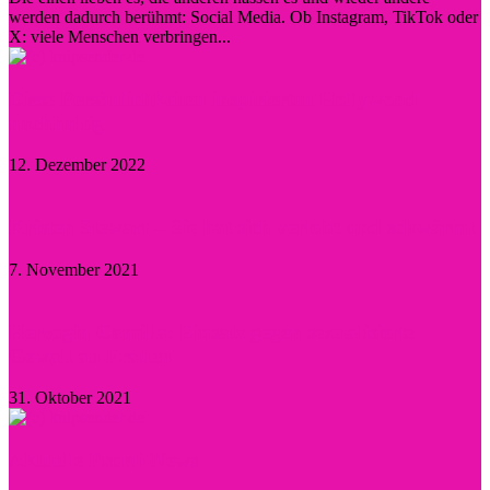
werden dadurch berühmt: Social Media. Ob Instagram, TikTok oder
X: viele Menschen verbringen...
Diese Persönlichkeiten inspirierten Hollywood
nachhaltig
12. Dezember 2022
Kristen Stewart – Sie hat sich verlobt und schwärmt
7. November 2021
Herzogin Camilla: Einsatz gegen sexualisierte
Gewalt an Frauen
31. Oktober 2021
Aktuelle Promi-News