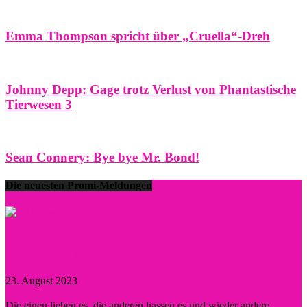
Emma Thompson spricht über „Cruella“-Dreh
Johnny Depp: Gage trotz Verlust von Phantastische
Tierwesen 3
Sean Connery: Bye bye Mr. Bond!
Die neuesten Promi-Meldungen
Prominent durch Instagram, TikTok und Co. –
wann lohnt sich eine...
23. August 2023
0
Die einen lieben es, die anderen hassen es und wieder andere