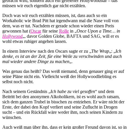
gebracht wird, sondern auch ein gefeierter Hollywoodstar – das
müssen wir euch eigentlich gar nicht erzählen.
Doch was wir euch erzählen müssen, ist, dass auch so ein
Workaholic wie Brad Pitt hat irgendwann mal die Nase voll von
dem, was er tut. Nachdem er gerade schon wieder einen Preis
gewonnen hat (
Oscar
für seine
Rolle
in „
Once Upon a Time… in
Hollywood
„, davor Golden Globe, BAFTA und SAG, will er es
wohl etwas ruhiger angehen lassen.
In einem Interview nach den Oscars sagte er zu „
The Wrap
„: „
Ich
denke, es ist an der Zeit, für eine Weile zu verschwinden und auch
mal wieder andere Dinge zu machen
„.
Was genau das heißt? Das weiß niemand, denn genauer ging er auf
seine Pläne nicht ein. Vielleicht weiß der Hollywoodliebling es
selbst noch nicht.
Nach seinem Geständnis „
Ich habe zu viel gesoffen
“ und dem
Beitritt bei den anonymen Alkoholikern, ist es wohl auch ratsam,
sich dem ganzen Trubel in bisschen zu entziehen. Er wäre nicht der
Erste, der dabei den Kopf verliert und seine Zuflucht in Drogen
sucht – und ein Rückfall wäre weder ihm, noch seinen Kindern zu
wünschen.
Auch weiß man über ihn, dass er kein großer Freund davon ist, so in