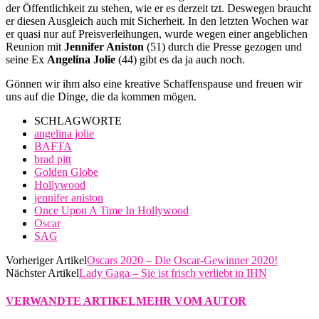
der Öffentlichkeit zu stehen, wie er es derzeit tzt. Deswegen braucht
er diesen Ausgleich auch mit Sicherheit. In den letzten Wochen war
er quasi nur auf Preisverleihungen, wurde wegen einer angeblichen
Reunion mit
Jennifer Aniston
(51) durch die Presse gezogen und
seine Ex
Angelina Jolie
(44) gibt es da ja auch noch.
Gönnen wir ihm also eine kreative Schaffenspause und freuen wir
uns auf die Dinge, die da kommen mögen.
SCHLAGWORTE
angelina jolie
BAFTA
brad pitt
Golden Globe
Hollywood
jennifer aniston
Once Upon A Time In Hollywood
Oscar
SAG
Vorheriger Artikel
Oscars 2020 – Die Oscar-Gewinner 2020!
Nächster Artikel
Lady Gaga – Sie ist frisch verliebt in IHN
VERWANDTE ARTIKEL
MEHR VOM AUTOR