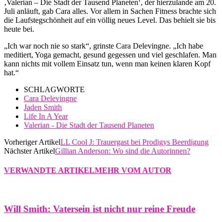
‚Valerian – Die Stadt der Tausend Planeten‘, der hierzulande am 20.
Juli anläuft, gab Cara alles. Vor allem in Sachen Fitness brachte sich
die Laufstegschönheit auf ein völlig neues Level. Das behielt sie bis
heute bei.
„Ich war noch nie so stark“, grinste Cara Delevingne. „Ich habe
meditiert, Yoga gemacht, gesund gegessen und viel geschlafen. Man
kann nichts mit vollem Einsatz tun, wenn man keinen klaren Kopf
hat.“
SCHLAGWORTE
Cara Delevingne
Jaden Smith
Life In A Year
Valerian - Die Stadt der Tausend Planeten
Vorheriger Artikel
LL Cool J: Trauergast bei Prodigys Beerdigung
Nächster Artikel
Gillian Anderson: Wo sind die Autorinnen?
VERWANDTE ARTIKEL
MEHR VOM AUTOR
Will Smith: Vatersein ist nicht nur reine Freude