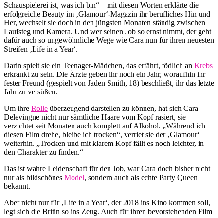
Schauspielerei ist, was ich bin“ – mit diesen Worten erklärte die
erfolgreiche Beauty im ‚Glamour‘-Magazin ihr berufliches Hin und
Her, wechselt sie doch in den jüngsten Monaten ständig zwischen
Laufsteg und Kamera. Und wer seinen Job so ernst nimmt, der geht
dafür auch so ungewöhnliche Wege wie Cara nun für ihren neuesten
Streifen ‚Life in a Year‘.
Darin spielt sie ein Teenager-Mädchen, das erfährt, tödlich an
Krebs
erkrankt zu sein. Die Ärzte geben ihr noch ein Jahr, woraufhin ihr
fester Freund (gespielt von Jaden Smith, 18) beschließt, ihr das letzte
Jahr zu versüßen.
Um ihre
Rolle
überzeugend darstellen zu können, hat sich Cara
Delevingne nicht nur sämtliche Haare vom Kopf rasiert, sie
verzichtet seit Monaten auch komplett auf Alkohol. „Während ich
diesen Film drehe, bleibe ich trocken“, verriet sie der ‚Glamour‘
weiterhin. „Trocken und mit klarem Kopf fällt es noch leichter, in
den Charakter zu finden.“
Das ist wahre Leidenschaft für den Job, war Cara doch bisher nicht
nur als bildschönes
Model
, sondern auch als echte Party Queen
bekannt.
Aber nicht nur für ‚Life in a Year‘, der 2018 ins Kino kommen soll,
legt sich die Britin so ins Zeug. Auch für ihren bevorstehenden Film