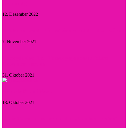
nachhaltig
12. Dezember 2022
Kristen Stewart – Sie hat sich verlobt und schwärmt
7. November 2021
Herzogin Camilla: Einsatz gegen sexualisierte
Gewalt an Frauen
31. Oktober 2021
Aktuelle Promi-News
13. Oktober 2021
Willie Garson: Trauer um den „Stanford Blatch“