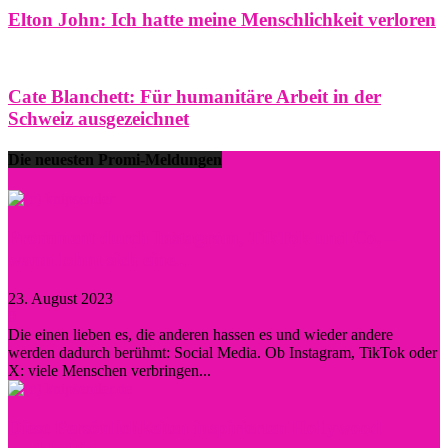
Elton John: Ich hatte meine Menschlichkeit verloren
Cate Blanchett: Für humanitäre Arbeit in der
Schweiz ausgezeichnet
Die neuesten Promi-Meldungen
Prominent durch Instagram, TikTok und Co. –
wann lohnt sich eine...
23. August 2023
0
Die einen lieben es, die anderen hassen es und wieder andere
werden dadurch berühmt: Social Media. Ob Instagram, TikTok oder
X: viele Menschen verbringen...
Diese Persönlichkeiten inspirierten Hollywood