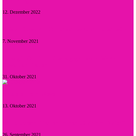
nachhaltig
12. Dezember 2022
Kristen Stewart – Sie hat sich verlobt und schwärmt
7. November 2021
Herzogin Camilla: Einsatz gegen sexualisierte
Gewalt an Frauen
31. Oktober 2021
Aktuelle Promi-News
13. Oktober 2021
Willie Garson: Trauer um den „Stanford Blatch“
26. September 2021