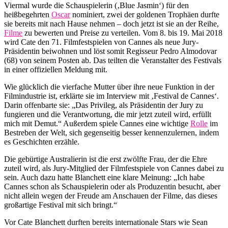
Viermal wurde die Schauspielerin (‚Blue Jasmin‘) für den
heißbegehrten
Oscar
nominiert, zwei der goldenen Trophäen durfte
sie bereits mit nach Hause nehmen – doch jetzt ist sie an der Reihe,
Filme
zu bewerten und Preise zu verteilen. Vom 8. bis 19. Mai 2018
wird Cate den 71. Filmfestspielen von Cannes als neue Jury-
Präsidentin beiwohnen und löst somit Regisseur Pedro Almodovar
(68) von seinem Posten ab. Das teilten die Veranstalter des Festivals
in einer offiziellen Meldung mit.
Wie glücklich die vierfache Mutter über ihre neue Funktion in der
Filmindustrie ist, erklärte sie im Interview mit ‚Festival de Cannes‘.
Darin offenbarte sie: „Das Privileg, als Präsidentin der Jury zu
fungieren und die Verantwortung, die mir jetzt zuteil wird, erfüllt
mich mit Demut.“ Außerdem spiele Cannes eine wichtige
Rolle
im
Bestreben der Welt, sich gegenseitig besser kennenzulernen, indem
es Geschichten erzähle.
Die gebürtige Australierin ist die erst zwölfte Frau, der die Ehre
zuteil wird, als Jury-Mitglied der Filmfestspiele von Cannes dabei zu
sein. Auch dazu hatte Blanchett eine klare Meinung: „Ich habe
Cannes schon als Schauspielerin oder als Produzentin besucht, aber
nicht allein wegen der Freude am Anschauen der Filme, das dieses
großartige Festival mit sich bringt.“
Vor Cate Blanchett durften bereits internationale Stars wie Sean