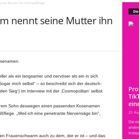
eine Mutter ihn Schmeißfliege
Die
um nennt seine Mutter ihn
Kosenamen.
ler als ein langsamer und nervöser als ein in sich
ogar mich selbst“ – so beschreibt sich der deutsch-
Pro
den Sieg‘) im Interview mit der ‚Cosmopolitan‘ selbst.
Tik
eine
t ihrem Sohn deswegen einen passenden Kosenamen
23. Au
fliege. „Weil ich eine penetrante Nervensäge bin“,
Die ei
ander
Instag
en Frauenschwarm auch zu dem, der er ist – und das