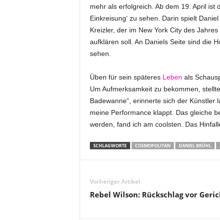
mehr als erfolgreich. Ab dem 19. April ist 
Einkreisung‘ zu sehen. Darin spielt Dani
Kreizler, der im New York City des Jahre
aufklären soll. An Daniels Seite sind die
sehen.
Üben für sein späteres
Leben
als Schausp
Um Aufmerksamkeit zu bekommen, stellte e
Badewanne“, erinnerte sich der Künstler 
meine Performance klappt. Das gleiche 
werden, fand ich am coolsten. Das Hinfal
SCHLAGWORTE
COSMOPOLITAN
DANIEL BRÜHL
Vorheriger Artikel
Rebel Wilson: Rückschlag vor Geric