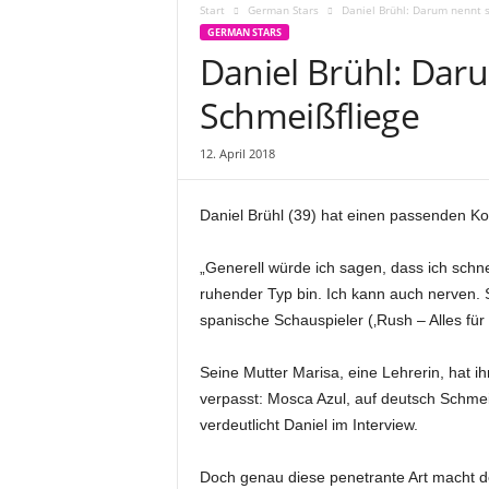
Start
German Stars
Daniel Brühl: Darum nennt s
GERMAN STARS
Daniel Brühl: Dar
Schmeißfliege
12. April 2018
Daniel Brühl (39) hat einen passenden 
„Generell würde ich sagen, dass ich schnel
ruhender Typ bin. Ich kann auch nerven. S
spanische Schauspieler (‚Rush – Alles für 
Seine Mutter Marisa, eine Lehrerin, ha
verpasst: Mosca Azul, auf deutsch Schmeiß
verdeutlicht Daniel im Interview.
Doch genau diese penetrante Art macht d