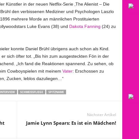
der Künstler in der neuen Netflix-Serie ‚The Alienist – Die
el Brühl den verbissenen Mediziner und Psychologen Laszlo
s 1896 mehrere Morde an männlichen Prostituierten
 Hollywoodstars Luke Evans (38) und
Dakota Fanning
(24) zu
ieler konnte Daniel Brühl übrigens auch schon als Kind.
r sich öfter tot. „Bis hin zum ausgesteckten Fön in der
lachend. „Ich fand die Reaktionen spannend. Zu sehen, ob
beim Cowboyspielen mit meinem
Vater
: Erschossen zu
len, Zucken, leblos dazuliegen…“
INTERVIEW
SCHMEISSFLIEGE
SPITZNAME
Nächster Artikel
ht
Jamie Lynn Spears: Es ist ein Mädchen!