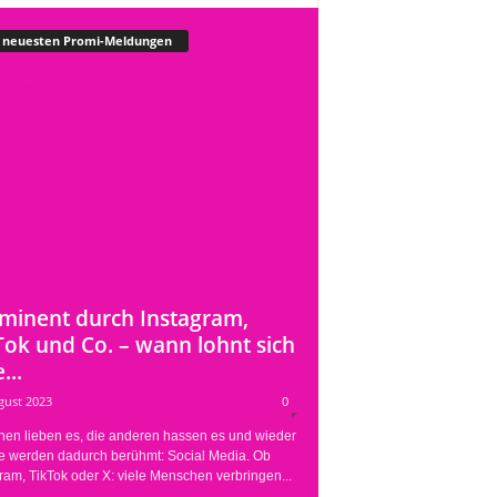
 neuesten Promi-Meldungen
minent durch Instagram,
Tok und Co. – wann lohnt sich
...
gust 2023
0
nen lieben es, die anderen hassen es und wieder
e werden dadurch berühmt: Social Media. Ob
ram, TikTok oder X: viele Menschen verbringen...