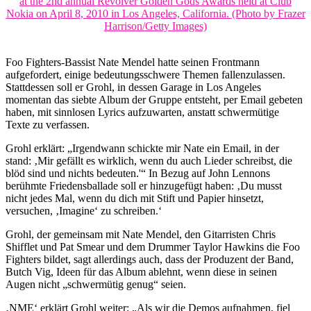
Foo Fighters-Bassist Nate Mendel hatte seinen Frontmann
aufgefordert, einige bedeutungsschwere Themen fallenzulassen.
Stattdessen soll er Grohl, in dessen Garage in Los Angeles
momentan das siebte Album der Gruppe entsteht, per Email gebeten
haben, mit sinnlosen Lyrics aufzuwarten, anstatt schwermütige
Texte zu verfassen.
Grohl erklärt: „Irgendwann schickte mir Nate ein Email, in der
stand: ‚Mir gefällt es wirklich, wenn du auch Lieder schreibst, die
blöd sind und nichts bedeuten.'“ In Bezug auf John Lennons
berühmte Friedensballade soll er hinzugefügt haben: ‚Du musst
nicht jedes Mal, wenn du dich mit Stift und Papier hinsetzt,
versuchen, ‚Imagine‘ zu schreiben.‘
Grohl, der gemeinsam mit Nate Mendel, den Gitarristen Chris
Shifflet und Pat Smear und dem Drummer Taylor Hawkins die Foo
Fighters bildet, sagt allerdings auch, dass der Produzent der Band,
Butch Vig, Ideen für das Album ablehnt, wenn diese in seinen
Augen nicht „schwermütig genug“ seien.
‚NME‘ erklärt Grohl weiter: „Als wir die Demos aufnahmen, fiel