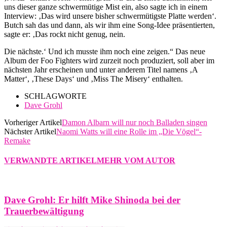
uns dieser ganze schwermütige Mist ein, also sagte ich in einem
Interview: ‚Das wird unsere bisher schwermütigste Platte werden‘.
Butch sah das und dann, als wir ihm eine Song-Idee präsentierten,
sagte er: ‚Das rockt nicht genug, nein.
Die nächste.‘ Und ich musste ihm noch eine zeigen.“ Das neue
Album der Foo Fighters wird zurzeit noch produziert, soll aber im
nächsten Jahr erscheinen und unter anderem Titel namens ‚A
Matter‘, ‚These Days‘ und ‚Miss The Misery‘ enthalten.
SCHLAGWORTE
Dave Grohl
Vorheriger Artikel
Damon Albarn will nur noch Balladen singen
Nächster Artikel
Naomi Watts will eine Rolle im „Die Vögel“-
Remake
VERWANDTE ARTIKEL
MEHR VOM AUTOR
Dave Grohl: Er hilft Mike Shinoda bei der
Trauerbewältigung