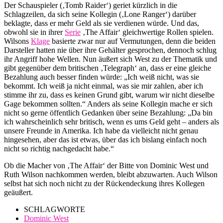
Der Schauspieler (‚Tomb Raider‘) geriet kürzlich in die
Schlagzeilen, da sich seine Kollegin (‚Lone Ranger‘) darüber
beklagte, dass er mehr Geld als sie verdienen würde. Und das,
obwohl sie in ihrer
Serie
‚The Affair‘ gleichwertige Rollen spielen.
Wilsons
Klage
basierte zwar nur auf Vermutungen, denn die beiden
Darsteller hatten nie über ihre Gehälter gesprochen, dennoch schlug
ihr Angriff hohe Wellen. Nun äußert sich West zu der Thematik und
gibt gegenüber dem britischen ‚Telegraph‘ an, dass er eine gleiche
Bezahlung auch besser finden würde: „Ich weiß nicht, was sie
bekommt. Ich weiß ja nicht einmal, was sie mir zahlen, aber ich
stimme ihr zu, dass es keinen Grund gibt, warum wir nicht dieselbe
Gage bekommen sollten.“ Anders als seine Kollegin mache er sich
nicht so gerne öffentlich Gedanken über seine Bezahlung: „Da bin
ich wahrscheinlich sehr britisch, wenn es ums Geld geht – anders als
unsere Freunde in Amerika. Ich habe da vielleicht nicht genau
hingesehen, aber das ist etwas, über das ich bislang einfach noch
nicht so richtig nachgedacht habe.“
Ob die Macher von ‚The Affair‘ der Bitte von Dominic West und
Ruth Wilson nachkommen werden, bleibt abzuwarten. Auch Wilson
selbst hat sich noch nicht zu der Rückendeckung ihres Kollegen
geäußert.
SCHLAGWORTE
Dominic West