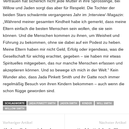
Vertrauen hat sicherlich nicht jede Mutter in ihre Sprösslinge, bei
Willow und Jaden sorgt das aber für Respekt. Die Tochter der
beiden Stars schwärmte vergangenes Jahr im ‚Interview‘-Magazin:
„Während meiner gesamten Kindheit habe ich gemerkt, dass meine
Eltern einfach die besten Menschen sein wollen, die sie sein
können. Und die Menschen kommen zu ihnen, um Weisheit und
Führung zu bekommen, ohne sie dabei auf ein Podest zu heben.
Meine Eltern haben mir nicht Geld, Erfolg oder irgendwas, was die
Gesellschaft für wichtig erachtet, gegeben – sie haben mir etwas
Spirituelles mitgegeben, das nur manche Menschen erfassen und
akzeptieren können. Und so bewege ich mich in der Welt.“ Kein
Wunder also, dass Jada Pinkett Smith und ihr Gatte noch immer
regelmäßig Besuch von ihren Kindern bekommen – auch wenn die
schon flügge geworden sind.
SCHLAGWORTE
JADA PINKETT SMITH
JADEN SMITH
KINDER
WILL SMITH
WILLOW SMITH
Vorheriger Artikel
Nächster Artikel