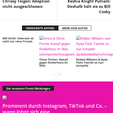
Chrissy Teigen: Adoption
Keshia Knight Pulliam:
nicht ausgeschlossen
Deshalb hält sie zu Bill
Cosby
VERWANDTE ARTIKEL
MEHR VOM AUTOR
Will Smith: Vatersein ist
nicht nur reine Freude
Oliver Pocher: Kampf
Robbie Williams & Ayda
gegen Kinderfotos im
Field: Familie ist nun
Netz
komplett
Die neuesten Promi-Meldungen
Prominent durch Instagram, TikTok und Co. –
wann lohnt sich eine...