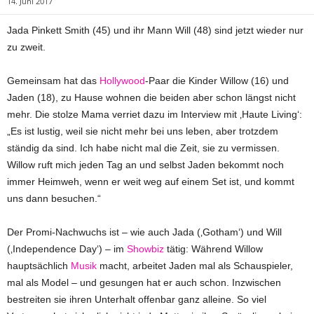
14. Juni 2017
Jada Pinkett Smith (45) und ihr Mann Will (48) sind jetzt wieder nur
zu zweit.
Gemeinsam hat das
Hollywood
-Paar die Kinder Willow (16) und
Jaden (18), zu Hause wohnen die beiden aber schon längst nicht
mehr. Die stolze Mama verriet dazu im Interview mit ‚Haute Living‘:
„Es ist lustig, weil sie nicht mehr bei uns leben, aber trotzdem
ständig da sind. Ich habe nicht mal die Zeit, sie zu vermissen.
Willow ruft mich jeden Tag an und selbst Jaden bekommt noch
immer Heimweh, wenn er weit weg auf einem Set ist, und kommt
uns dann besuchen.“
Der Promi-Nachwuchs ist – wie auch Jada (‚Gotham‘) und Will
(‚Independence Day‘) – im
Showbiz
tätig: Während Willow
hauptsächlich
Musik
macht, arbeitet Jaden mal als Schauspieler,
mal als Model – und gesungen hat er auch schon. Inzwischen
bestreiten sie ihren Unterhalt offenbar ganz alleine. So viel