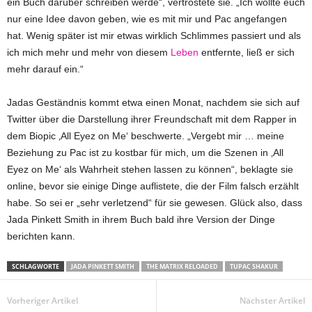
ein Buch darüber schreiben werde“, vertröstete sie. „Ich wollte euch
nur eine Idee davon geben, wie es mit mir und Pac angefangen
hat. Wenig später ist mir etwas wirklich Schlimmes passiert und als
ich mich mehr und mehr von diesem
Leben
entfernte, ließ er sich
mehr darauf ein.“
Jadas Geständnis kommt etwa einen Monat, nachdem sie sich auf
Twitter über die Darstellung ihrer Freundschaft mit dem Rapper in
dem Biopic ‚All Eyez on Me‘ beschwerte. „Vergebt mir … meine
Beziehung zu Pac ist zu kostbar für mich, um die Szenen in ‚All
Eyez on Me‘ als Wahrheit stehen lassen zu können“, beklagte sie
online, bevor sie einige Dinge auflistete, die der Film falsch erzählt
habe. So sei er „sehr verletzend“ für sie gewesen. Glück also, dass
Jada Pinkett Smith in ihrem Buch bald ihre Version der Dinge
berichten kann.
SCHLAGWORTE
JADA PINKETT SMITH
THE MATRIX RELOADED
TUPAC SHAKUR
Vorheriger Artikel
Nächster Artikel