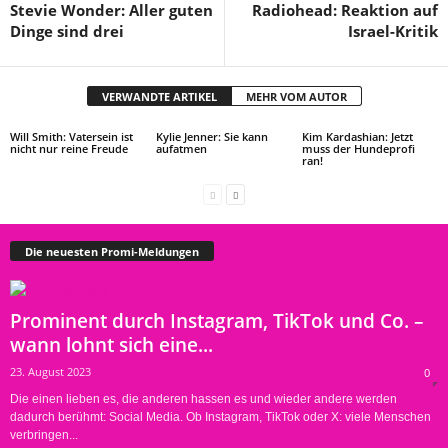
Stevie Wonder: Aller guten
Radiohead: Reaktion auf
Dinge sind drei
Israel-Kritik
VERWANDTE ARTIKEL
MEHR VOM AUTOR
Will Smith: Vatersein ist
Kylie Jenner: Sie kann
Kim Kardashian: Jetzt
nicht nur reine Freude
aufatmen
muss der Hundeprofi
ran!
Die neuesten Promi-Meldungen
Prominent durch Instagram, TikTok und Co. –
wann lohnt sich eine...
23. August 2023
0
Die einen lieben es, die anderen hassen es und wieder andere werden
dadurch berühmt: Social Media. Ob Instagram, TikTok oder X: viele Menschen
verbringen...