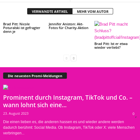
VERWANDTE ARTIKEL
MEHR VOM AUTOR
Brad Pitt: Nicole
Jennifer Aniston: Akt-
Poturalski ist gefragter
Fotos für Charity-Aktion
denn je
Brad Pitt: Ist er etwa
wieder verliebt?
Die neuesten Promi-Meldungen
Prominent durch Instagram, TikTok und Co. –
wann lohnt sich eine...
23. August 2023
0
Die einen lieben es, die anderen hassen es und wieder andere werden
dadurch berühmt: Social Media. Ob Instagram, TikTok oder X: viele Menschen
verbringen...