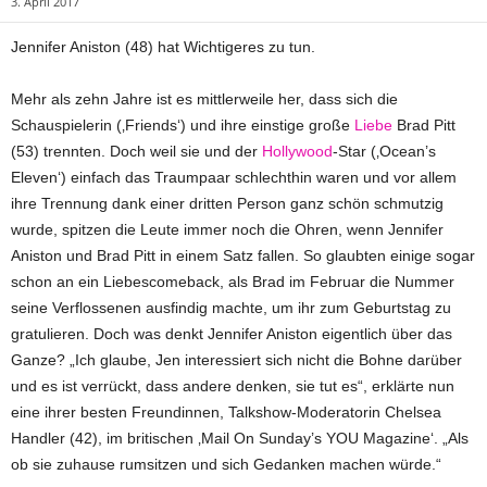
3. April 2017
Jennifer Aniston (48) hat Wichtigeres zu tun.
Mehr als zehn Jahre ist es mittlerweile her, dass sich die
Schauspielerin (‚Friends‘) und ihre einstige große
Liebe
Brad Pitt
(53) trennten. Doch weil sie und der
Hollywood
-Star (‚Ocean’s
Eleven‘) einfach das Traumpaar schlechthin waren und vor allem
ihre Trennung dank einer dritten Person ganz schön schmutzig
wurde, spitzen die Leute immer noch die Ohren, wenn Jennifer
Aniston und Brad Pitt in einem Satz fallen. So glaubten einige sogar
schon an ein Liebescomeback, als Brad im Februar die Nummer
seine Verflossenen ausfindig machte, um ihr zum Geburtstag zu
gratulieren. Doch was denkt Jennifer Aniston eigentlich über das
Ganze? „Ich glaube, Jen interessiert sich nicht die Bohne darüber
und es ist verrückt, dass andere denken, sie tut es“, erklärte nun
eine ihrer besten Freundinnen, Talkshow-Moderatorin Chelsea
Handler (42), im britischen ‚Mail On Sunday’s YOU Magazine‘. „Als
ob sie zuhause rumsitzen und sich Gedanken machen würde.“