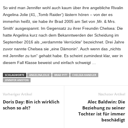
So wird man Jennifer wohl auch kaum über ihre angebliche Rivalin
Angelina Jolie (41, ‚Tomb Raider‘) lästern hören – von der es
immerhin heißt, sie habe ihr Brad 2005 am Set von ‚Mr. & Mrs.
Smith‘ ausgespannt. Im Gegensatz zu ihrer Freundin Chelsea: Die
hatte Angelina kurz nach dem Bekanntwerden der Scheidung im
September 2016 als „verdammte Verrückte“ bezeichnet. Drei Jahre
zuvor nannte Chelsea sie „eine Dämonin“. Auch wenn das „nichts
mit Jennifer zu tun“ gehabt habe. Es scheint zumindest klar, wer in
diesem Fall Klasse beweist und einfach schweigt …
SCHLAGWORTE
ANGELINA JOLIE
BRAD PITT
CHELSEA HANDLER
JENNIFER ANISTON
Vorheriger Artikel
Nächster Artikel
Doris Day: Bin ich wirklich
Alec Baldwin: Die
schon so alt?
Beziehung zu seiner
Tochter ist für immer
beschädigt