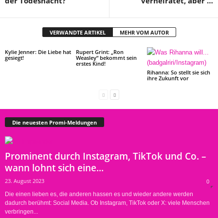
der Todesnacht?
verheiratet, aber …
VERWANDTE ARTIKEL
MEHR VOM AUTOR
Kylie Jenner: Die Liebe hat
Rupert Grint: „Ron
gesiegt!
Weasley“ bekommt sein
erstes Kind!
Rihanna: So stellt sie sich
ihre Zukunft vor
Die neuesten Promi-Meldungen
Prominent durch Instagram, TikTok und Co. –
wann lohnt sich eine...
23. August 2023
0
Die einen lieben es, die anderen hassen es und wieder andere werden
dadurch berühmt: Social Media. Ob Instagram, TikTok oder X: viele Menschen
verbringen...