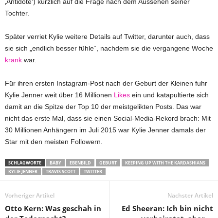
‚Antidote‘) kürzlich auf die Frage nach dem Aussehen seiner
Tochter.
Später verriet Kylie weitere Details auf Twitter, darunter auch, dass
sie sich „endlich besser fühle“, nachdem sie die vergangene Woche
krank
war.
Für ihren ersten Instagram-Post nach der Geburt der Kleinen fuhr
Kylie Jenner weit über 16 Millionen
Likes
ein und katapultierte sich
damit an die Spitze der Top 10 der meistgelikten Posts. Das war
nicht das erste Mal, dass sie einen Social-Media-Rekord brach: Mit
30 Millionen Anhängern im Juli 2015 war Kylie Jenner damals der
Star mit den meisten Followern.
SCHLAGWORTE
BABY
EBENBILD
GEBURT
KEEPING UP WITH THE KARDASHIANS
KYLIE JENNER
TRAVIS SCOTT
TWITTER
Vorheriger Artikel
Nächster Artikel
Otto Kern: Was geschah in
Ed Sheeran: Ich bin nicht