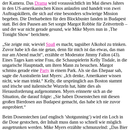
der Kamera. Das
Drama
wird voraussichtlich im Mai dieses Jahres
in den US-amerikanischen Kinos anlaufen und handelt von zwei
Auftragskillern, die sich auf eine besonders schwierige Mission
begeben. Die Dreharbeiten für den Blockbuster fanden in Budapest
statt. Bei den Pausen am Set sorgte Margot Robbie für Zeitvertreib –
und der war nicht gerade gesund, wie Mike Myers nun in ‚The
Tonight Show‘ berichtete.
„Sie zeigte mir, wieviel
Spaß
es macht, tagsüber Alkohol zu trinken.
Zuvor habe ich das nie getan, denn für mich ist das etwas, das man
nur am Abend macht“, erzählte er Moderator Jimmy Fallon (43).
Eines Tages kam seine Frau, die Schauspielerin Kelly Tisdale, in die
ungarische Hauptstadt, um ihren Mann zu besuchen. Margot
schmiss gerade eine
Party
in einem Park. Als sie das Ehepaar sah,
sagte die Australierin laut Myers: „Ich denke, Amerikaner wissen
nicht, wie man trinkt.“ Kelly, die ursprünglich aus Boston stammt
und irische und italienische Wurzeln hat, hätte dies als
Herausforderung aufgenommen. Myers erinnerte sich an die
Situation, die darauf folgte: „Sie haben Dosenstechen mit diesen
großen Bierdosen aus Budapest gemacht, das habe ich nie zuvor
ausprobiert.“
Beim Dosenstechen (auf englisch ’shotgunning‘) wird ein Loch in
die Dose gestochen, der Inhalt muss dann so schnell wie möglich
ausgetrunken werden. Mike Myers erzählte schmunzelnd: „Das Bier