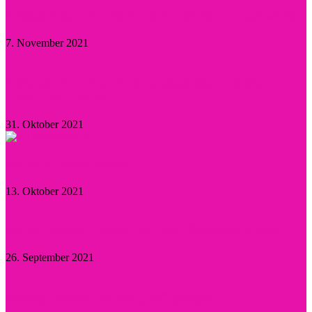
Kristen Stewart – Sie hat sich verlobt und schwärmt
7. November 2021
Herzogin Camilla: Einsatz gegen sexualisierte
Gewalt an Frauen
31. Oktober 2021
Aktuelle Promi-News
13. Oktober 2021
Willie Garson: Trauer um den „Stanford Blatch“
26. September 2021
Britney Spears: Sie hat „Ja“ gesagt!