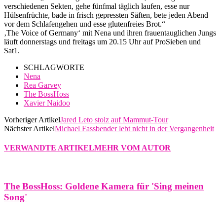
verschiedenen Sekten, gehe fünfmal täglich laufen, esse nur
Hülsenfrüchte, bade in frisch gepressten Säften, bete jeden Abend
vor dem Schlafengehen und esse glutenfreies Brot.“
‚The Voice of Germany‘ mit Nena und ihren frauentauglichen Jungs
läuft donnerstags und freitags um 20.15 Uhr auf ProSieben und
Sat1.
SCHLAGWORTE
Nena
Rea Garvey
The BossHoss
Xavier Naidoo
Vorheriger Artikel
Jared Leto stolz auf Mammut-Tour
Nächster Artikel
Michael Fassbender lebt nicht in der Vergangenheit
VERWANDTE ARTIKEL
MEHR VOM AUTOR
The BossHoss: Goldene Kamera für 'Sing meinen
Song'