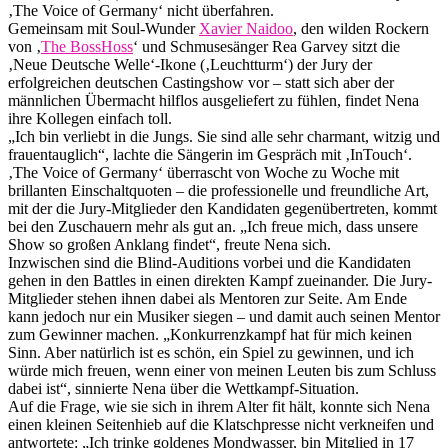
‚The Voice of Germany‘ nicht überfahren.
Gemeinsam mit Soul-Wunder
Xavier Naidoo
, den wilden Rockern
von ‚
The BossHoss
‘ und Schmusesänger Rea Garvey sitzt die
‚Neue Deutsche Welle‘-Ikone (‚Leuchtturm‘) der Jury der
erfolgreichen deutschen Castingshow vor – statt sich aber der
männlichen Übermacht hilflos ausgeliefert zu fühlen, findet Nena
ihre Kollegen einfach toll.
„Ich bin verliebt in die Jungs. Sie sind alle sehr charmant, witzig und
frauentauglich“, lachte die Sängerin im Gespräch mit ‚InTouch‘.
‚The Voice of Germany‘ überrascht von Woche zu Woche mit
brillanten Einschaltquoten – die professionelle und freundliche Art,
mit der die Jury-Mitglieder den Kandidaten gegenübertreten, kommt
bei den Zuschauern mehr als gut an. „Ich freue mich, dass unsere
Show so großen Anklang findet“, freute Nena sich.
Inzwischen sind die Blind-Auditions vorbei und die Kandidaten
gehen in den Battles in einen direkten Kampf zueinander. Die Jury-
Mitglieder stehen ihnen dabei als Mentoren zur Seite. Am Ende
kann jedoch nur ein Musiker siegen – und damit auch seinen Mentor
zum Gewinner machen. „Konkurrenzkampf hat für mich keinen
Sinn. Aber natürlich ist es schön, ein Spiel zu gewinnen, und ich
würde mich freuen, wenn einer von meinen Leuten bis zum Schluss
dabei ist“, sinnierte Nena über die Wettkampf-Situation.
Auf die Frage, wie sie sich in ihrem Alter fit hält, konnte sich Nena
einen kleinen Seitenhieb auf die Klatschpresse nicht verkneifen und
antwortete: „Ich trinke goldenes Mondwasser, bin Mitglied in 17