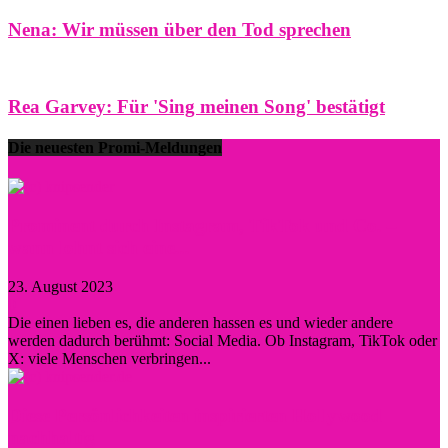
Nena: Wir müssen über den Tod sprechen
Rea Garvey: Für 'Sing meinen Song' bestätigt
Die neuesten Promi-Meldungen
Prominent durch Instagram, TikTok und Co. –
wann lohnt sich eine...
23. August 2023
0
Die einen lieben es, die anderen hassen es und wieder andere
werden dadurch berühmt: Social Media. Ob Instagram, TikTok oder
X: viele Menschen verbringen...
Diese Persönlichkeiten inspirierten Hollywood
nachhaltig